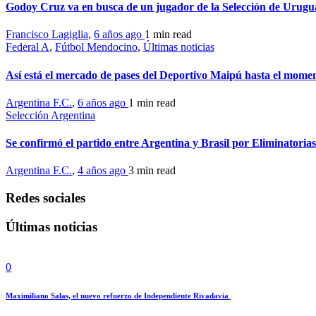
Godoy Cruz va en busca de un jugador de la Selección de Urugu
Francisco Lagiglia
,
6 años ago
1 min
read
Federal A
,
Fútbol Mendocino
,
Últimas noticias
Así está el mercado de pases del Deportivo Maipú hasta el mome
Argentina F.C.
,
6 años ago
1 min
read
Selección Argentina
Se confirmó el partido entre Argentina y Brasil por Eliminatorias
Argentina F.C.
,
4 años ago
3 min
read
Redes sociales
Últimas noticias
0
Maximiliano Salas, el nuevo refuerzo de Independiente Rivadavia