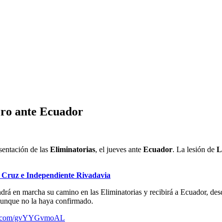
ero ante Ecuador
esentación de las
Eliminatorias
, el jueves ante
Ecuador
. La lesión de
L
 Cruz e Independiente Rivadavia
drá en marcha su camino en las Eliminatorias y recibirá a Ecuador, de
 aunque no la haya confirmado.
ter.com/gvYYGvmoAL