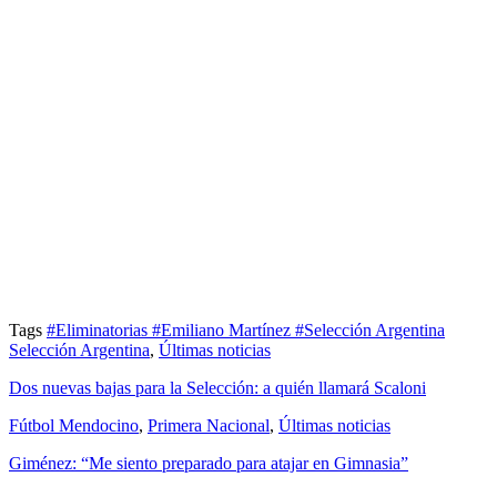
Tags
#Eliminatorias
#Emiliano Martínez
#Selección Argentina
Selección Argentina
,
Últimas noticias
Dos nuevas bajas para la Selección: a quién llamará Scaloni
Fútbol Mendocino
,
Primera Nacional
,
Últimas noticias
Giménez: “Me siento preparado para atajar en Gimnasia”