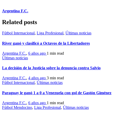
Argentina F.C.
Related posts
Fútbol Internacional
,
Liga Profesional
,
Últimas noticias
River ganó y clasificó a Octavos de la Libertadores
Argentina F.C.
,
6 años ago
1 min
read
Últimas noticias
La decisión de la Justicia sobre la denuncia contra Salvio
Argentina F.C.
,
4 años ago
3 min
read
Fútbol Internacional
,
Últimas noticias
Paraguay le ganó 1 a 0 a Venezuela con gol de Gastón Giménez
Argentina F.C.
,
6 años ago
1 min
read
Fútbol Mendocino
,
Liga Profesional
,
Últimas noticias