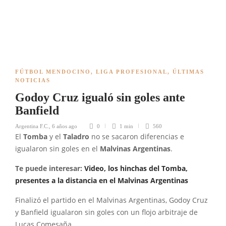
FÚTBOL MENDOCINO
,
LIGA PROFESIONAL
,
ÚLTIMAS
NOTICIAS
Godoy Cruz igualó sin goles ante
Banfield
Argentina F.C.
,
6 años ago
0
1 min
560
El
Tomba
y el
Taladro
no se sacaron diferencias e
igualaron sin goles en el
Malvinas Argentinas
.
Te puede interesar:
Video, los hinchas del Tomba,
presentes a la distancia en el Malvinas Argentinas
Finalizó el partido en el Malvinas Argentinas, Godoy Cruz
y Banfield igualaron sin goles con un flojo arbitraje de
Lucas Comesaña.