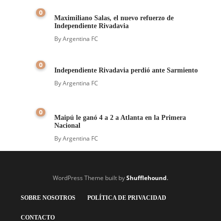
0
Maximiliano Salas, el nuevo refuerzo de
Independiente Rivadavia
By
Argentina FC
0
Independiente Rivadavia perdió ante Sarmiento
By
Argentina FC
0
Maipú le ganó 4 a 2 a Atlanta en la Primera
Nacional
By
Argentina FC
WordPress Theme built by
Shufflehound
.
SOBRE NOSOTROS
POLÍTICA DE PRIVACIDAD
CONTACTO