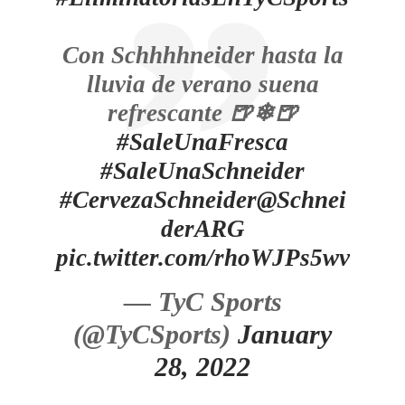
Con Schhhhneider hasta la
lluvia de verano suena
refrescante 🍺❄🍺
#SaleUnaFresca
#SaleUnaSchneider
#CervezaSchneider
@Schnei
derARG
pic.twitter.com/rhoWJPs5wv
— TyC Sports
(@TyCSports)
January
28, 2022