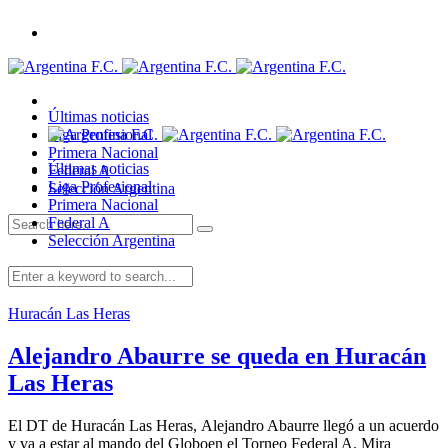
Últimas noticias
Liga Profesional
Primera Nacional
Últimas noticias
Federal A
Liga Profesional
Selección Argentina
Primera Nacional
Federal A
Selección Argentina
Huracán Las Heras
Alejandro Abaurre se queda en Huracán
Las Heras
El DT de Huracán Las Heras, Alejandro Abaurre llegó a un acuerdo
y va a estar al mando del Globoen el Torneo Federal A. Mira