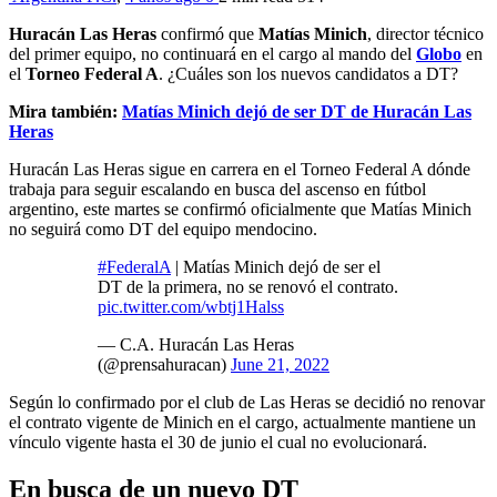
Huracán Las Heras
confirmó que
Matías Minich
, director técnico
del primer equipo, no continuará en el cargo al mando del
Globo
en
el
Torneo Federal A
. ¿Cuáles son los nuevos candidatos a DT?
Mira también:
Matías Minich dejó de ser DT de Huracán Las
Heras
Huracán Las Heras sigue en carrera en el Torneo Federal A dónde
trabaja para seguir escalando en busca del ascenso en fútbol
argentino, este martes se confirmó oficialmente que Matías Minich
no seguirá como DT del equipo mendocino.
#FederalA
| Matías Minich dejó de ser el
DT de la primera, no se renovó el contrato.
pic.twitter.com/wbtj1Halss
— C.A. Huracán Las Heras
(@prensahuracan)
June 21, 2022
Según lo confirmado por el club de Las Heras se decidió no renovar
el contrato vigente de Minich en el cargo, actualmente mantiene un
vínculo vigente hasta el 30 de junio el cual no evolucionará.
En busca de un nuevo DT