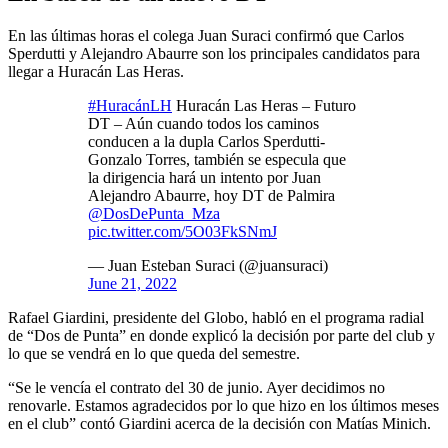
En las últimas horas el colega Juan Suraci confirmó que Carlos
Sperdutti y Alejandro Abaurre son los principales candidatos para
llegar a Huracán Las Heras.
#HuracánLH
Huracán Las Heras – Futuro
DT – Aún cuando todos los caminos
conducen a la dupla Carlos Sperdutti-
Gonzalo Torres, también se especula que
la dirigencia hará un intento por Juan
Alejandro Abaurre, hoy DT de Palmira
@DosDePunta_Mza
pic.twitter.com/5O03FkSNmJ
— Juan Esteban Suraci (@juansuraci)
June 21, 2022
Rafael Giardini, presidente del Globo, habló en el programa radial
de “Dos de Punta” en donde explicó la decisión por parte del club y
lo que se vendrá en lo que queda del semestre.
“Se le vencía el contrato del 30 de junio. Ayer decidimos no
renovarle. Estamos agradecidos por lo que hizo en los últimos meses
en el club” contó Giardini acerca de la decisión con Matías Minich.