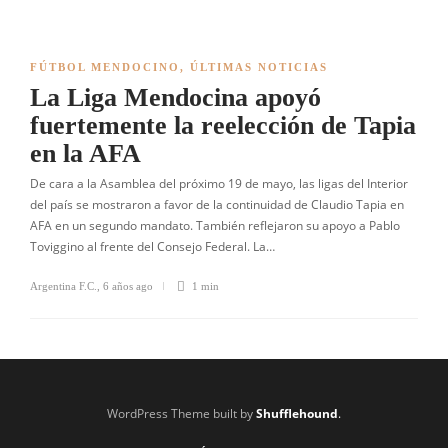
FÚTBOL MENDOCINO
,
ÚLTIMAS NOTICIAS
La Liga Mendocina apoyó
fuertemente la reelección de Tapia
en la AFA
De cara a la Asamblea del próximo 19 de mayo, las ligas del Interior
del país se mostraron a favor de la continuidad de Claudio Tapia en
AFA en un segundo mandato. También reflejaron su apoyo a Pablo
Toviggino al frente del Consejo Federal. La…
Argentina F.C.
,
6 años ago
1 min
WordPress Theme built by
Shufflehound
.