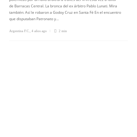
de Barracas Central. La bronca del ex árbitro Pablo Lunati. Mira
también: Así le robaron a Godoy Cruz en Santa Fé En el encuentro
que disputaban Patronato y…
Argentina F.C.
,
4 años ago
2 min