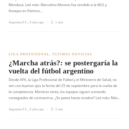
Mendoza. Leé más: Marcelino Moreno fue vendido a la MLS y
festejan en Palmira….
Argentina F.C.
,
6 años ago
1 min
LIGA PROFESIONAL
,
ÚLTIMAS NOTICIAS
¿Marcha atrás?: se postergaría la
vuelta del fútbol argentino
Desde AFA, la Liga Profesional de Fútbol y el Ministerio de Salud, no
ven con buenos ojos la fecha del 25 de septiembre para la vuelta de
la competencia. Mientras tanto, los equipos siguen sumando
contagiados de coronavirus. ¿Se patea hasta octubre? Leé más: Más…
Argentina F.C.
,
6 años ago
2 min