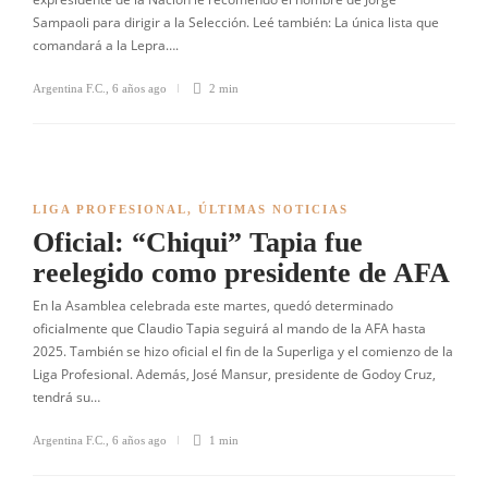
Sampaoli para dirigir a la Selección. Leé también: La única lista que
comandará a la Lepra….
Argentina F.C.
,
6 años ago
2 min
LIGA PROFESIONAL
,
ÚLTIMAS NOTICIAS
Oficial: “Chiqui” Tapia fue
reelegido como presidente de AFA
En la Asamblea celebrada este martes, quedó determinado
oficialmente que Claudio Tapia seguirá al mando de la AFA hasta
2025. También se hizo oficial el fin de la Superliga y el comienzo de la
Liga Profesional. Además, José Mansur, presidente de Godoy Cruz,
tendrá su…
Argentina F.C.
,
6 años ago
1 min