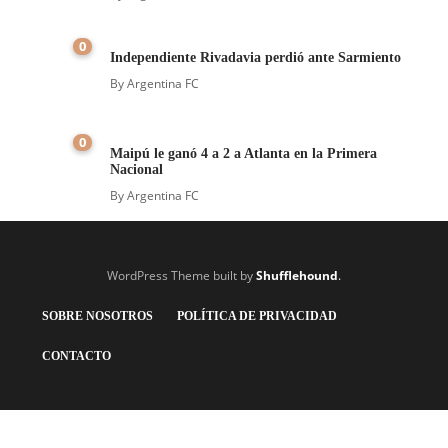
0
Independiente Rivadavia perdió ante Sarmiento
By
Argentina FC
0
Maipú le ganó 4 a 2 a Atlanta en la Primera
Nacional
By
Argentina FC
WordPress Theme built by
Shufflehound
.
SOBRE NOSOTROS
POLÍTICA DE PRIVACIDAD
CONTACTO