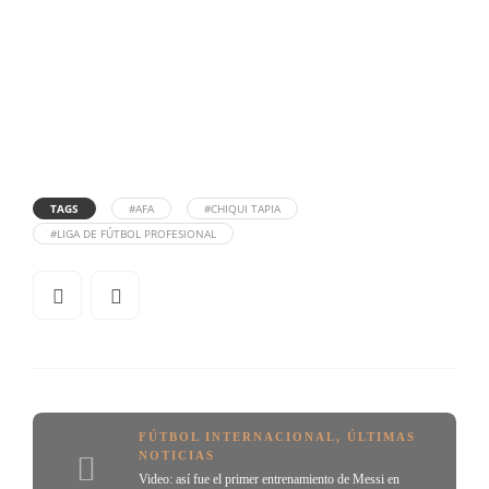
TAGS
#AFA
#CHIQUI TAPIA
#LIGA DE FÚTBOL PROFESIONAL
FÚTBOL INTERNACIONAL
,
ÚLTIMAS
NOTICIAS
Video: así fue el primer entrenamiento de Messi en