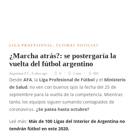
LIGA PROFESIONAL
,
ÚLTIMAS NOTICIAS
¿Marcha atrás?: se postergaría la
vuelta del fútbol argentino
Argentina F.C.
,
6 años ago
0
2 min
661
Desde
AFA
, la
Liga Profesional de Fútbol
y el
Ministerio
de Salud
, no ven con buenos ojos la fecha del 25 de
septiembre para la vuelta de la competencia. Mientras
tanto, los equipos siguen sumando contagiados de
coronavirus.
¿Se patea hasta octubre?
Leé más:
Más de 100 Ligas del Interior de Argentina no
tendrán fútbol en este 2020.