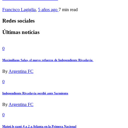
Francisco Lagiglia
,
5 años ago
7 min
read
Redes sociales
Últimas noticias
0
Maximiliano Salas, el nuevo refuerzo de Independiente Rivadavia
By
Argentina FC
0
Independiente Rivadavia perdió ante Sarmiento
By
Argentina FC
0
Maipú le ganó 4 a 2 a Atlanta en la Primera Nacional