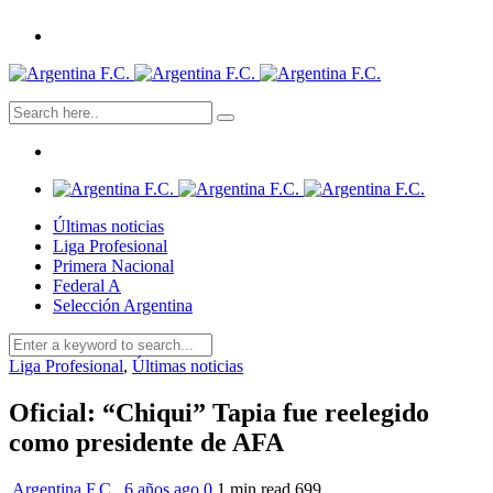
Últimas noticias
Liga Profesional
Primera Nacional
Federal A
Selección Argentina
Liga Profesional
,
Últimas noticias
Oficial: “Chiqui” Tapia fue reelegido
como presidente de AFA
Argentina F.C.
,
6 años ago
0
1 min
read
699