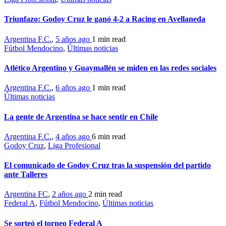
Triunfazo: Godoy Cruz le ganó 4-2 a Racing en Avellaneda
Argentina F.C.
,
5 años ago
1 min
read
Fútbol Mendocino
,
Últimas noticias
Atlético Argentino y Guaymallén se miden en las redes sociales
Argentina F.C.
,
6 años ago
1 min
read
Últimas noticias
La gente de Argentina se hace sentir en Chile
Argentina F.C.
,
4 años ago
6 min
read
Godoy Cruz
,
Liga Profesional
El comunicado de Godoy Cruz tras la suspensión del partido
ante Talleres
Argentina FC
,
2 años ago
2 min
read
Federal A
,
Fútbol Mendocino
,
Últimas noticias
Se sorteó el torneo Federal A