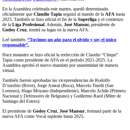
En la Asamblea celebrada este martes, quedó determinado
oficialmente que
Claudio Tapia
seguirá al mando de la
AFA
hasta
2025. También se hizo oficial el fin de la
Superliga
y el comienzo
de la
Liga Profesional
. Además,
José Mansur,
presidente de
Godoy Cruz
, tendrá su lugar en la nueva AFA.
Leé también:
“Tuvimos un año para el olvido y soy el único
responsable”.
Hace instantes se hizo oficial la reelección de Claudio “Chiqui”
Tapia como presidente de AFA en el período 2021-2025. La
Asamblea aprobó el nuevo mandato por unanimidad de manera
virtual.
También fueron aprobadas las vicepresidencias de Rodolfo
D’onofrio (River), Jorge Ameal (Boca), Marcelo Tinelli (San
Lorenzo), Hugo Moyano (Independiente), Marcelo Achile (Primera
Nacional y Defensores de Belgrano) y Guillermo Raed (Mitre de
Santiago del Estero).
El presidente de
Godoy Cruz
,
José Mansur
, formará parte de la
nueva AFA como Vocal suplente hasta 2025.