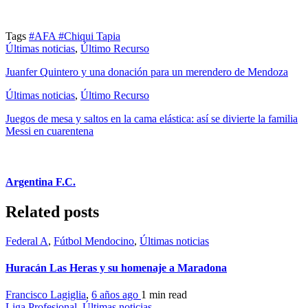
Tags
#AFA
#Chiqui Tapia
Últimas noticias
,
Último Recurso
Juanfer Quintero y una donación para un merendero de Mendoza
Últimas noticias
,
Último Recurso
Juegos de mesa y saltos en la cama elástica: así se divierte la familia
Messi en cuarentena
Argentina F.C.
Related posts
Federal A
,
Fútbol Mendocino
,
Últimas noticias
Huracán Las Heras y su homenaje a Maradona
Francisco Lagiglia
,
6 años ago
1 min
read
Liga Profesional
,
Últimas noticias