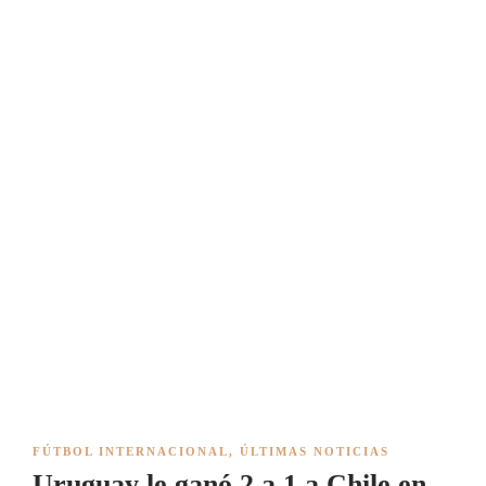
FÚTBOL INTERNACIONAL
,
ÚLTIMAS NOTICIAS
Uruguay le ganó 2 a 1 a Chile en