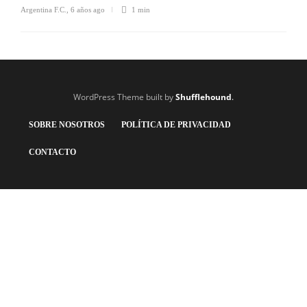
Argentina F.C.
,
6 años ago
1 min
WordPress Theme built by
Shufflehound
.
SOBRE NOSOTROS
POLÍTICA DE PRIVACIDAD
CONTACTO