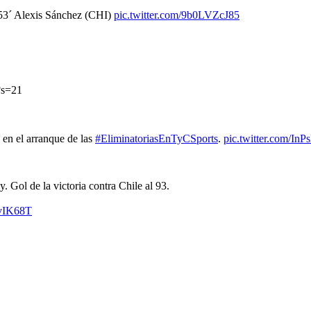
3´ Alexis Sánchez (CHI)
pic.twitter.com/9b0LVZcJ85
?s=21
 en el arranque de las
#EliminatoriasEnTyCSports
.
pic.twitter.com/In
 Gol de la victoria contra Chile al 93.
0vIK68T