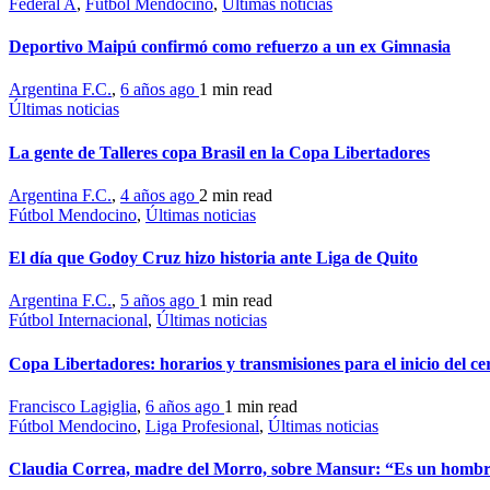
Federal A
,
Fútbol Mendocino
,
Últimas noticias
Deportivo Maipú confirmó como refuerzo a un ex Gimnasia
Argentina F.C.
,
6 años ago
1 min
read
Últimas noticias
La gente de Talleres copa Brasil en la Copa Libertadores
Argentina F.C.
,
4 años ago
2 min
read
Fútbol Mendocino
,
Últimas noticias
El día que Godoy Cruz hizo historia ante Liga de Quito
Argentina F.C.
,
5 años ago
1 min
read
Fútbol Internacional
,
Últimas noticias
Copa Libertadores: horarios y transmisiones para el inicio del c
Francisco Lagiglia
,
6 años ago
1 min
read
Fútbol Mendocino
,
Liga Profesional
,
Últimas noticias
Claudia Correa, madre del Morro, sobre Mansur: “Es un hombre