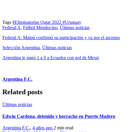
Tags
#Eliminatorias Qatar 2022
#Uruguay
Federal A
,
Fútbol Mendocino
,
Últimas noticias
Federal A: Maipú confirmó su participación y va por el ascenso
Selección Argentina
,
Últimas noticias
Argentina le ganó 1 a 0 a Ecuador con gol de Messi
Argentina F.C.
Related posts
Últimas noticias
Edwin Cardona, detenido y borracho en Puerto Madero
Argentina F.C.
,
4 años ago
2 min
read