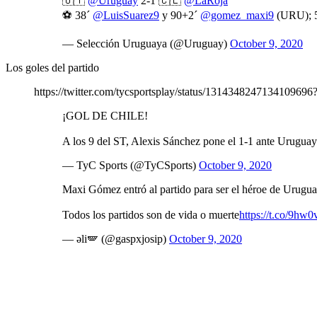
🇺🇾
@Uruguay
2-1 🇨🇱
@LaRoja
⚽️ 38´
@LuisSuarez9
y 90+2´
@gomez_maxi9
(URU); 5
— Selección Uruguaya (@Uruguay)
October 9, 2020
Los goles del partido
https://twitter.com/tycsportsplay/status/1314348247134109696
¡GOL DE CHILE!
A los 9 del ST, Alexis Sánchez pone el 1-1 ante Uruguay
— TyC Sports (@TyCSports)
October 9, 2020
Maxi Gómez entró al partido para ser el héroe de Uruguay.
Todos los partidos son de vida o muerte
https://t.co/9hw
— əli🪽 (@gaspxjosip)
October 9, 2020