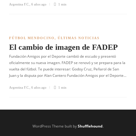
Argentina F.C.
,
6 años ago
1 min
FÚTBOL MENDOCINO
,
ÚLTIMAS NOTICIAS
El cambio de imagen de FADEP
Fundación Amigos por el Deporte cambió de escudo y presentó
oficialmente su nueva imagen. FADEP se renovó y se prepara para la
vuelta del fútbol. Te puede interesar: Godoy Cruz, Peñarol de San
Juan y la disputa por Alan Cantero Fundación Amigos por el Deporte…
Argentina F.C.
,
6 años ago
1 min
WordPress Theme built by
Shufflehound
.