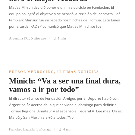
Matías Minich decidió ponerle un fin a su ciclo en Fundación. El
equipo no logró el objetivo y se acordó la recisión del contrato. Leé
también: Mansur fue increpado por hinchas del Tomba. Este lunes
por la tarde, FADEP comunicó que Matías Minich se fue…
Argentina F.C.
,
5 años ago
1 min
FÚTBOL MENDOCINO
,
ÚLTIMAS NOTICIAS
Minich: “Va a ser una final dura,
vamos a ir por todo”
El director técnico de Fundación Amigos por el Deporte habló con
Argentina Fc acerca de lo que se viene el domingo para definir el
Torneo Regional Amateur y el ascenso al Federal A. Lee más: Un ex
Maipú y San Martín alertó a todos: “No…
Francisco Lagiglia
,
5 años ago
4 min