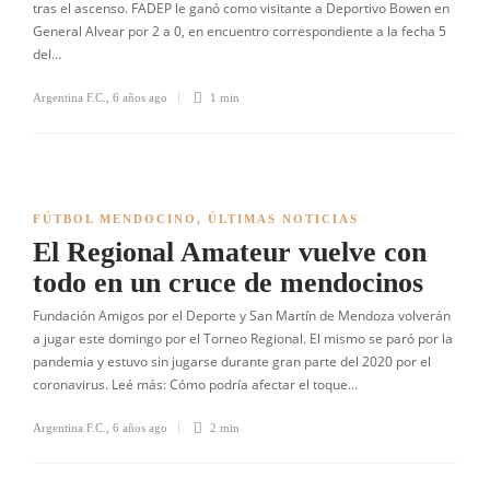
tras el ascenso. FADEP le ganó como visitante a Deportivo Bowen en
General Alvear por 2 a 0, en encuentro correspondiente a la fecha 5
del…
Argentina F.C.
,
6 años ago
1 min
FÚTBOL MENDOCINO
,
ÚLTIMAS NOTICIAS
El Regional Amateur vuelve con
todo en un cruce de mendocinos
Fundación Amigos por el Deporte y San Martín de Mendoza volverán
a jugar este domingo por el Torneo Regional. El mismo se paró por la
pandemia y estuvo sin jugarse durante gran parte del 2020 por el
coronavirus. Leé más: Cómo podría afectar el toque…
Argentina F.C.
,
6 años ago
2 min