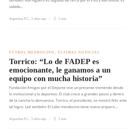
también: Kun Aguero es seguido de cerca por el PSG y Barcelona. Es
sabido…
Argentina F.C.
,
5 años ago
2 min
FÚTBOL MENDOCINO
,
ÚLTIMAS NOTICIAS
Torrico: “Lo de FADEP es
emocionante, le ganamos a un
equipo con mucha historia”
Fundación Amigos por el Deporte vive un presente tremendo desde
lo institucional y lo deportivo. El club crece a grandes pasos y dentro
de la cancha lo demuestra. Torrico, el presidente, se mostró feliz ante
tal logro. Leé también: El Lobo mendocino tiene nuevo arquero….
Argentina F.C.
,
5 años ago
2 min