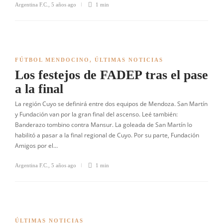
Argentina F.C.
,
5 años ago
1 min
FÚTBOL MENDOCINO
,
ÚLTIMAS NOTICIAS
Los festejos de FADEP tras el pase
a la final
La región Cuyo se definirá entre dos equipos de Mendoza. San Martín
y Fundación van por la gran final del ascenso. Leé también:
Banderazo tombino contra Mansur. La goleada de San Martín lo
habilitó a pasar a la final regional de Cuyo. Por su parte, Fundación
Amigos por el…
Argentina F.C.
,
5 años ago
1 min
ÚLTIMAS NOTICIAS