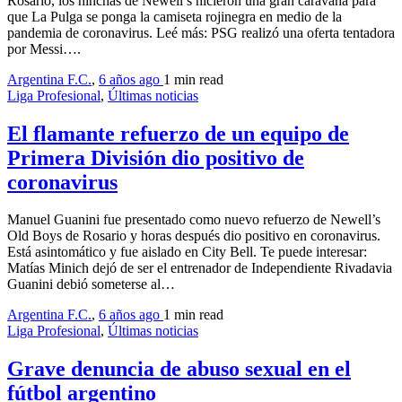
Rosario, los hinchas de Newell’s hicieron una gran caravana para
que La Pulga se ponga la camiseta rojinegra en medio de la
pandemia de coronavirus. Leé más: PSG realizó una oferta tentadora
por Messi….
Argentina F.C.
,
6 años ago
1 min
read
Liga Profesional
,
Últimas noticias
El flamante refuerzo de un equipo de
Primera División dio positivo de
coronavirus
Manuel Guanini fue presentado como nuevo refuerzo de Newell’s
Old Boys de Rosario y horas después dio positivo en coronavirus.
Está asintomático y fue aislado en City Bell. Te puede interesar:
Matías Minich dejó de ser el entrenador de Independiente Rivadavia
Guanini debió someterse al…
Argentina F.C.
,
6 años ago
1 min
read
Liga Profesional
,
Últimas noticias
Grave denuncia de abuso sexual en el
fútbol argentino