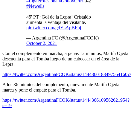
#LigaProfesional
#GodoyCruz
0-2
#Newells
45' PT ¡Gol de la Lepra! Cristaldo
aumenta la ventaja del visitante.
pic.twitter.com/gdYsApBFhj
— Argentina FC (@ArgentinaFCOK)
October 2, 2021
Con el complemento en marcha, a penas 12 minutos, Martín Ojeda
descuenta para el Tomba luego de un cabecear en el área de la
Lepra.
https://twitter.com/ArgentinaFCOK/status/1444360183497564160?s
A los 36 minutos del complemento, nuevamente Martín Ojeda
marca y pone el empate para el Tomba.
https://twitter.com/ArgentinaFCOK/status/1444366109562621954?
s=19