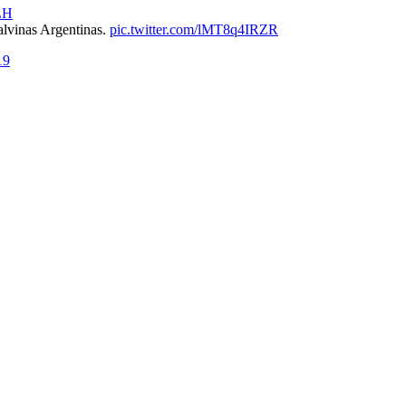
LH
alvinas Argentinas.
pic.twitter.com/lMT8q4IRZR
19