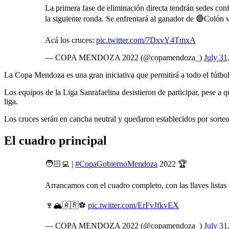
La primera fase de eliminación directa tendrán sedes con
la siguiente ronda. Se enfrentará al ganador de 🔴Coló
Acá los cruces:
pic.twitter.com/7DxvY4TmxA
— COPA MENDOZA 2022 (@copamendoza_)
July 31
La Copa Mendoza es una gran iniciativa que permitirá a todo el fútbol
Los equipos de la Liga Sanrafaelina desistieron de participar, pese a
liga.
Los cruces serán en cancha neutral y quedaron establecidos por sorte
El cuadro principal
🧑🏻‍💻 |
#CopaGobiernoMendoza
2022 🏆
Arrancamos con el cuadro completo, con las llaves listas 
🍷🏔🇦🇷⚽️
pic.twitter.com/ErFvJfkvEX
— COPA MENDOZA 2022 (@copamendoza_)
July 31