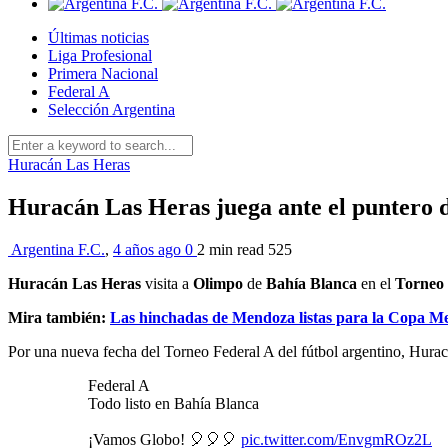
Últimas noticias
Liga Profesional
Primera Nacional
Federal A
Selección Argentina
Huracán Las Heras
Huracán Las Heras juega ante el puntero 
Argentina F.C.
,
4 años ago
0
2 min
read
525
Huracán Las Heras
visita a
Olimpo
de
Bahía Blanca
en el
Torneo 
Mira también:
Las hinchadas de Mendoza listas para la Copa M
Por una nueva fecha del Torneo Federal A del fútbol argentino, Hurac
Federal A
Todo listo en Bahía Blanca
¡Vamos Globo! 🎈🎈🎈
pic.twitter.com/EnvgmROz2L