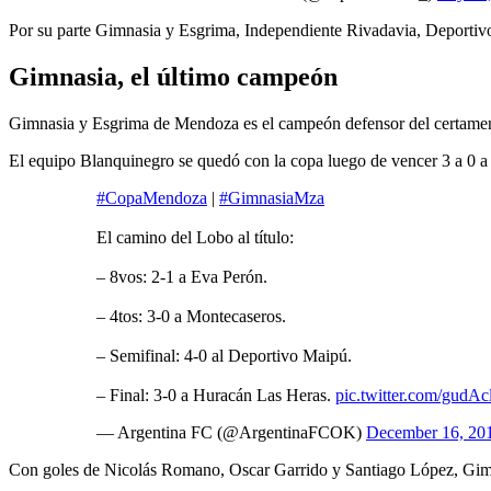
Por su parte Gimnasia y Esgrima, Independiente Rivadavia, Deportivo
Gimnasia, el último campeón
Gimnasia y Esgrima de Mendoza es el campeón defensor del certamen. 
El equipo Blanquinegro se quedó con la copa luego de vencer 3 a 0 a 
#CopaMendoza
|
#GimnasiaMza
El camino del Lobo al título:
– 8vos: 2-1 a Eva Perón.
– 4tos: 3-0 a Montecaseros.
– Semifinal: 4-0 al Deportivo Maipú.
– Final: 3-0 a Huracán Las Heras.
pic.twitter.com/gud
— Argentina FC (@ArgentinaFCOK)
December 16, 20
Con goles de Nicolás Romano, Oscar Garrido y Santiago López, Gimnas