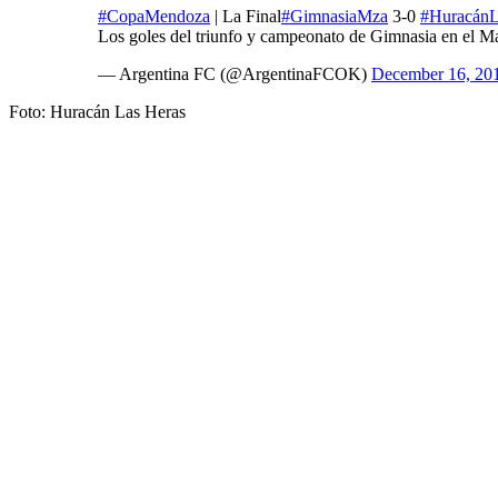
#CopaMendoza
| La Final
#GimnasiaMza
3-0
#Huracán
Los goles del triunfo y campeonato de Gimnasia en el M
— Argentina FC (@ArgentinaFCOK)
December 16, 20
Foto: Huracán Las Heras