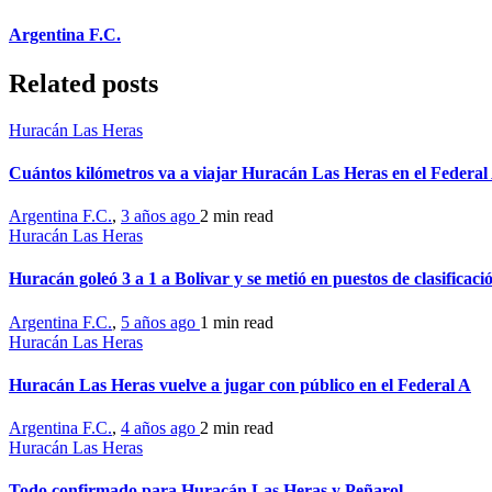
Argentina F.C.
Related posts
Huracán Las Heras
Cuántos kilómetros va a viajar Huracán Las Heras en el Federal
Argentina F.C.
,
3 años ago
2 min
read
Huracán Las Heras
Huracán goleó 3 a 1 a Bolivar y se metió en puestos de clasificaci
Argentina F.C.
,
5 años ago
1 min
read
Huracán Las Heras
Huracán Las Heras vuelve a jugar con público en el Federal A
Argentina F.C.
,
4 años ago
2 min
read
Huracán Las Heras
Todo confirmado para Huracán Las Heras y Peñarol