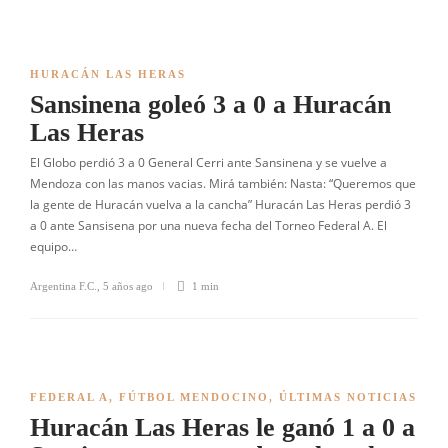
HURACÁN LAS HERAS
Sansinena goleó 3 a 0 a Huracán
Las Heras
El Globo perdió 3 a 0 General Cerri ante Sansinena y se vuelve a
Mendoza con las manos vacias. Mirá también: Nasta: “Queremos que
la gente de Huracán vuelva a la cancha” Huracán Las Heras perdió 3
a 0 ante Sansisena por una nueva fecha del Torneo Federal A. El
equipo…
Argentina F.C.
,
5 años ago
1 min
FEDERAL A
,
FÚTBOL MENDOCINO
,
ÚLTIMAS NOTICIAS
Huracán Las Heras le ganó 1 a 0 a