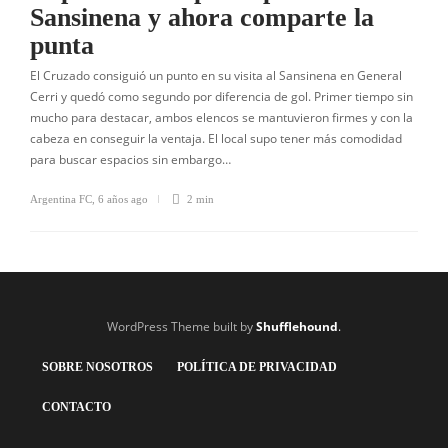
Sansinena y ahora comparte la
punta
El Cruzado consiguió un punto en su visita al Sansinena en General
Cerri y quedó como segundo por diferencia de gol. Primer tiempo sin
mucho para destacar, ambos elencos se mantuvieron firmes y con la
cabeza en conseguir la ventaja. El local supo tener más comodidad
para buscar espacios sin embargo…
Argentina FC
,
6 años ago
2 min
WordPress Theme built by
Shufflehound
.
SOBRE NOSOTROS
POLÍTICA DE PRIVACIDAD
CONTACTO