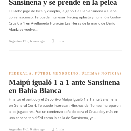
Sansinena y se prende en la pelea
El Globo jugó de local y cumplió, le ganó 1 a 0 a Sansinena y sueña
con el ascenso. Te puede interesar: Racing aplastó y humilló a Godoy
Cruz 6 a 1 en Avellaneda Huracán Las Heras de la mano de Darío
Alaniz se vuelve…
Argentina F.C.
,
6 años ago
1 min
FEDERAL A
,
FÚTBOL MENDOCINO
,
ÚLTIMAS NOTICIAS
Maipú igualó 1 a 1 ante Sansinena
en Bahía Blanca
Finalizó el partido y el Deportivo Maipú igualó 1 a 1 ante Sansinena
en General Cerri. Te puede interesar: Hinchas del Tomba increparon
a los jugadores. Fue un comienzo soñado para el Cruzado y más en
una cancha tan difícil como lo es la de Sansinena, ya…
Argentina F.C.
,
6 años ago
1 min