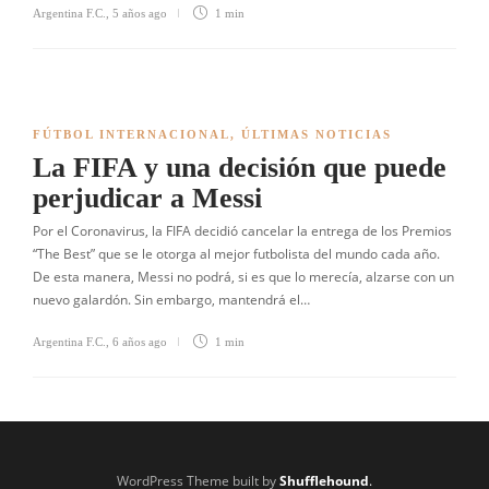
Argentina F.C.
,
5 años ago
1 min
FÚTBOL INTERNACIONAL
,
ÚLTIMAS NOTICIAS
La FIFA y una decisión que puede
perjudicar a Messi
Por el Coronavirus, la FIFA decidió cancelar la entrega de los Premios
“The Best” que se le otorga al mejor futbolista del mundo cada año.
De esta manera, Messi no podrá, si es que lo merecía, alzarse con un
nuevo galardón. Sin embargo, mantendrá el…
Argentina F.C.
,
6 años ago
1 min
WordPress Theme built by
Shufflehound
.