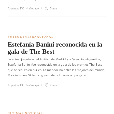
Argentina F.C.
,
4 años ago
5 min
FÚTBOL INTERNACIONAL
Estefanía Banini reconocida en la
gala de The Best
La actual jugadora del Atlético de Madrid y la Selección Argentina,
Estefanía Banini fue reconocida en la gala de los premios The Best
que se realizó en Zurich. La mendocina entre las mejores del mundo.
Mira también: Video: el golazo de Erik Lamela que ganó…
Argentina F.C.
,
5 años ago
2 min
ÚLTIMAS NOTICIAS