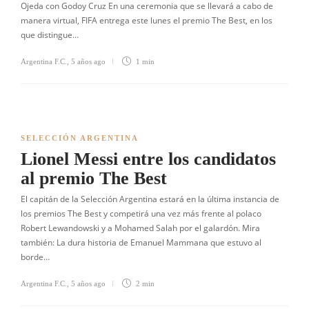
Ojeda con Godoy Cruz En una ceremonia que se llevará a cabo de
manera virtual, FIFA entrega este lunes el premio The Best, en los
que distingue…
Argentina F.C.
,
5 años ago
1 min
SELECCIÓN ARGENTINA
Lionel Messi entre los candidatos
al premio The Best
El capitán de la Selección Argentina estará en la última instancia de
los premios The Best y competirá una vez más frente al polaco
Robert Lewandowski y a Mohamed Salah por el galardón. Mira
también: La dura historia de Emanuel Mammana que estuvo al
borde…
Argentina F.C.
,
5 años ago
2 min