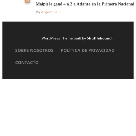
0
Maipú le ganó 4 a 2 a Atlanta en la Primera Nacional
By
Argentina FC
WordPress Theme built by
Shufflehound
.
SOBRE NOSOTROS
POLÍTICA DE PRIVACIDAD
CONTACTO