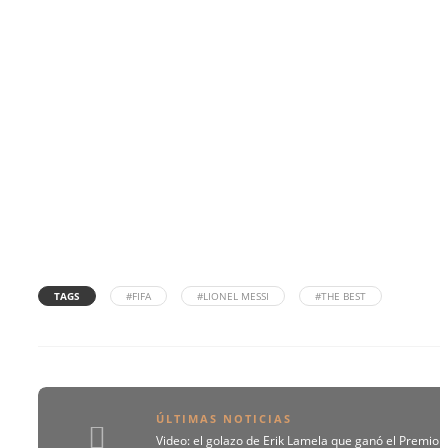
TAGS
#FIFA
#LIONEL MESSI
#THE BEST
ÚLTIMAS NOTICIAS
Video: el golazo de Erik Lamela que ganó el Premio