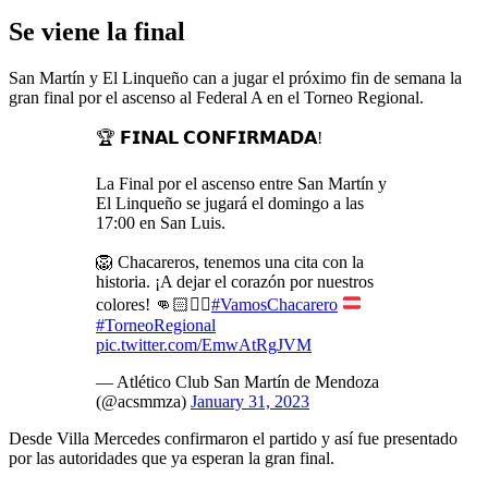
Se viene la final
San Martín y El Linqueño can a jugar el próximo fin de semana la
gran final por el ascenso al Federal A en el Torneo Regional.
🏆 𝗙𝗜𝗡𝗔𝗟 𝗖𝗢𝗡𝗙𝗜𝗥𝗠𝗔𝗗𝗔!
La Final por el ascenso entre San Martín y
El Linqueño se jugará el domingo a las
17:00 en San Luis.
🦁 Chacareros, tenemos una cita con la
historia. ¡A dejar el corazón por nuestros
colores! 👊🏻❤️‍🔥
#VamosChacarero
#TorneoRegional
pic.twitter.com/EmwAtRgJVM
— Atlético Club San Martín de Mendoza
(@acsmmza)
January 31, 2023
Desde Villa Mercedes confirmaron el partido y así fue presentado
por las autoridades que ya esperan la gran final.