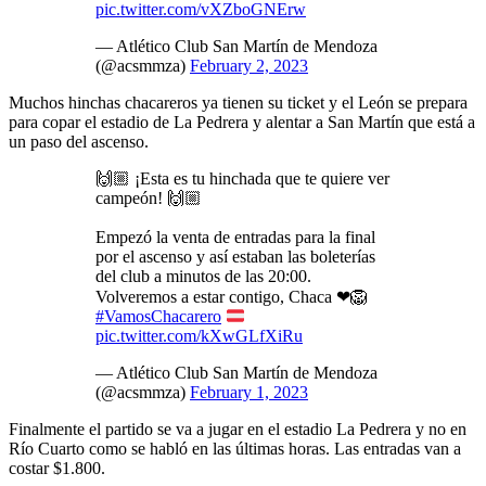
pic.twitter.com/vXZboGNErw
— Atlético Club San Martín de Mendoza
(@acsmmza)
February 2, 2023
Muchos hinchas chacareros ya tienen su ticket y el León se prepara
para copar el estadio de La Pedrera y alentar a San Martín que está a
un paso del ascenso.
🙌🏼 ¡Esta es tu hinchada que te quiere ver
campeón! 🙌🏼
Empezó la venta de entradas para la final
por el ascenso y así estaban las boleterías
del club a minutos de las 20:00.
Volveremos a estar contigo, Chaca ❤🦁
#VamosChacarero
pic.twitter.com/kXwGLfXiRu
— Atlético Club San Martín de Mendoza
(@acsmmza)
February 1, 2023
Finalmente el partido se va a jugar en el estadio La Pedrera y no en
Río Cuarto como se habló en las últimas horas. Las entradas van a
costar $1.800.