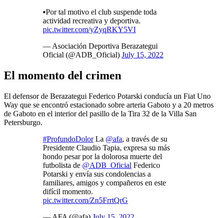
▪️Por tal motivo el club suspende toda
actividad recreativa y deportiva.
pic.twitter.com/yZyqRKY5VI
— Asociación Deportiva Berazategui
Oficial (@ADB_Oficial)
July 15, 2022
El momento del crimen
El defensor de Berazategui Federico Potarski conducía un Fiat Uno
Way que se encontró estacionado sobre arteria Gaboto y a 20 metros
de Gaboto en el interior del pasillo de la Tira 32 de la Villa San
Petersburgo.
#ProfundoDolor
La
@afa
, a través de su
Presidente Claudio Tapia, expresa su más
hondo pesar por la dolorosa muerte del
futbolista de
@ADB_Oficial
Federico
Potarski y envía sus condolencias a
familiares, amigos y compañeros en este
difícil momento.
pic.twitter.com/Zn5FrrtQrG
— AFA (@afa)
July 15, 2022