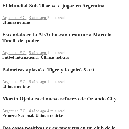
El Mundial Sub 20 se va a jugar en Argentina
Argentina F.C.
,
3 años ago
2 min
read
Últimas noticias
Escándalo en la AFA: buscan destituir a Marcelo
Tinelli del poder
Argentina F.C.
,
5 años ago
1 min
read
Fútbol Internacional
,
Últimas noticias
Palmeiras aplastó a Tigre y lo goleó 5 a 0
Argentina F.C.
,
6 años ago
1 min
read
Últimas noticias
Martín Ojeda es el nuevo refuerzo de Orlando City
Argentina F.C.
,
4 años ago
4 min
read
Primera Nacional
,
Últimas noticias
Dos casos positivos de coronavirus en un club de la