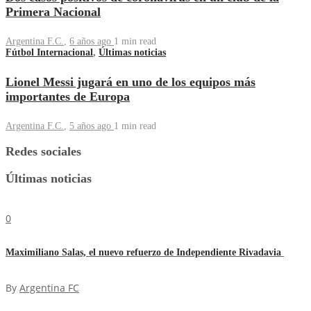
Primera Nacional
Argentina F.C.
,
6 años ago
1 min
read
Fútbol Internacional
,
Últimas noticias
Lionel Messi jugará en uno de los equipos más
importantes de Europa
Argentina F.C.
,
5 años ago
1 min
read
Redes sociales
Últimas noticias
0
Maximiliano Salas, el nuevo refuerzo de Independiente Rivadavia
By
Argentina FC