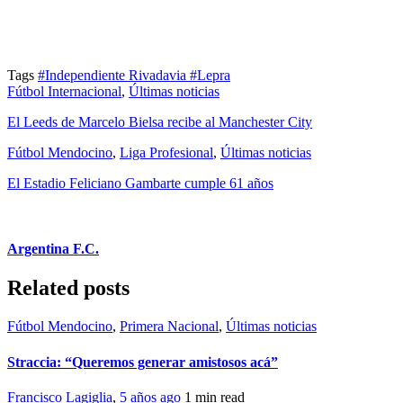
Tags
#Independiente Rivadavia
#Lepra
Fútbol Internacional
,
Últimas noticias
El Leeds de Marcelo Bielsa recibe al Manchester City
Fútbol Mendocino
,
Liga Profesional
,
Últimas noticias
El Estadio Feliciano Gambarte cumple 61 años
Argentina F.C.
Related posts
Fútbol Mendocino
,
Primera Nacional
,
Últimas noticias
Straccia: “Queremos generar amistosos acá”
Francisco Lagiglia
,
5 años ago
1 min
read