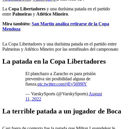
La
Copa Libertadores
y una durísima patada en el partido
entre
Palmeiras
y
Atlético Mineiro
.
Mira también:
San Martín analiza retirarse de la Copa
Mendoza
La Copa Libertadores y una durísima patada en el partido entre
Palmeiras y Atlético Mineiro por las semifinales del campeonato
La patada en la Copa Libertadores
El planchazo a Zaracho es para prisión
preventiva sin posibilidad alguna de
fianza.
pic.twitter.com/rjEy5699lY
— VarskySports (@VarskySports)
August
11, 2022
La terrible patada a un jugador de Boca
Casi fuera de contexto fue la patada que Milton Leyendeker le