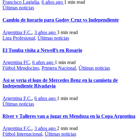
Francisco Lagiglia
,
6 años ago
1 min
read
Últimas noticias
Cambio de horario para Godoy Cruz vs Independiente
Argentina F.C.
,
3 años ago
3 min
read
Liga Profesional
,
Últimas noticias
El Tomba visita a Newell’s en Rosario
Argentina FC
,
6 años ago
1 min
read
Fútbol Mendocino
,
Primera Nacional
,
Últimas noticias
Así se vería el logo de Mercedes Benz en la camiseta de
Independiente Rivadavia
Argentina F.C.
,
6 años ago
1 min
read
Últimas noticias
River y Talleres van a jugar en Mendoza en la Copa Argentina
Argentina F.C.
,
3 años ago
2 min
read
Fútbol Internacional
,
Últimas noticias