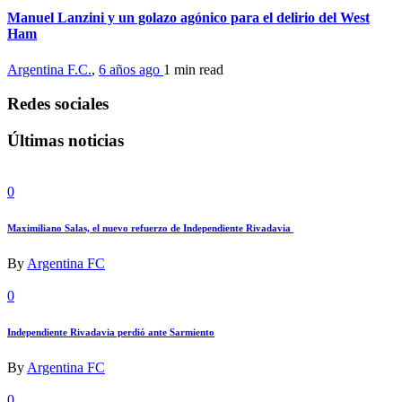
Manuel Lanzini y un golazo agónico para el delirio del West
Ham
Argentina F.C.
,
6 años ago
1 min
read
Redes sociales
Últimas noticias
0
Maximiliano Salas, el nuevo refuerzo de Independiente Rivadavia
By
Argentina FC
0
Independiente Rivadavia perdió ante Sarmiento
By
Argentina FC
0