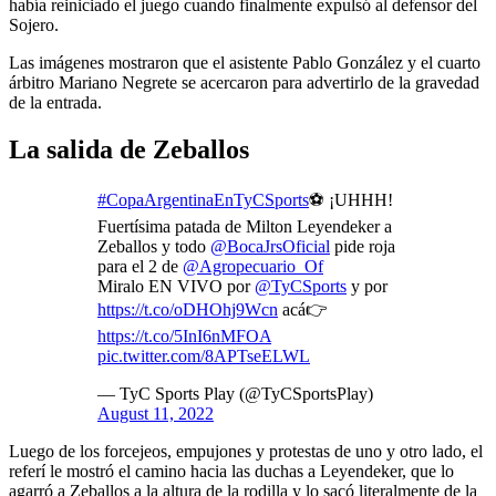
había reiniciado el juego cuando finalmente expulsó al defensor del
Sojero.
Las imágenes mostraron que el asistente Pablo González y el cuarto
árbitro Mariano Negrete se acercaron para advertirlo de la gravedad
de la entrada.
La salida de Zeballos
#CopaArgentinaEnTyCSports
⚽ ¡UHHH!
Fuertísima patada de Milton Leyendeker a
Zeballos y todo
@BocaJrsOficial
pide roja
para el 2 de
@Agropecuario_Of
Miralo EN VIVO por
@TyCSports
y por
https://t.co/oDHOhj9Wcn
acá👉
https://t.co/5InI6nMFOA
pic.twitter.com/8APTseELWL
— TyC Sports Play (@TyCSportsPlay)
August 11, 2022
Luego de los forcejeos, empujones y protestas de uno y otro lado, el
referí le mostró el camino hacia las duchas a Leyendeker, que lo
agarró a Zeballos a la altura de la rodilla y lo sacó literalmente de la