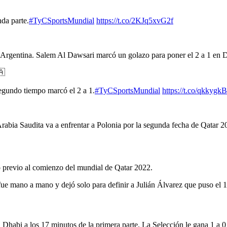
nda parte.
#TyCSportsMundial
https://t.co/2KJq5xvG2f
ón Argentina. Salem Al Dawsari marcó un golazo para poner el 2 a 1 en 
🇦
egundo tiempo marcó el 2 a 1.
#TyCSportsMundial
https://t.co/qkkyg
rabia Saudita va a enfrentar a Polonia por la segunda fecha de Qatar 2
 previo al comienzo del mundial de Qatar 2022.
fue mano a mano y dejó solo para definir a Julián Álvarez que puso el 1
 Dhabi a los 17 minutos de la primera parte. La Selección le gana 1 a 