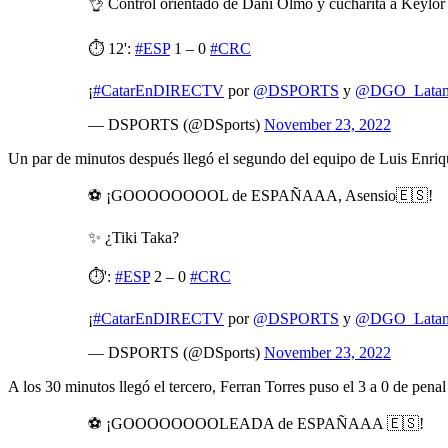
👌 Control orientado de Dani Olmo y cucharita a Keylor
⏱️ 12':
#ESP
1 – 0
#CRC
¡
#CatarEnDIRECTV
por
@DSPORTS
y
@DGO_Lata
— DSPORTS (@DSports)
November 23, 2022
Un par de minutos después llegó el segundo del equipo de Luis Enri
⚽️ ¡GOOOOOOOOL de ESPAÑAAA, Asensio🇪🇸!
✨ ¿Tiki Taka?
⏱️':
#ESP
2 – 0
#CRC
¡
#CatarEnDIRECTV
por
@DSPORTS
y
@DGO_Lata
— DSPORTS (@DSports)
November 23, 2022
A los 30 minutos llegó el tercero, Ferran Torres puso el 3 a 0 de penal
⚽️ ¡GOOOOOOOOLEADA de ESPAÑAAA 🇪🇸!