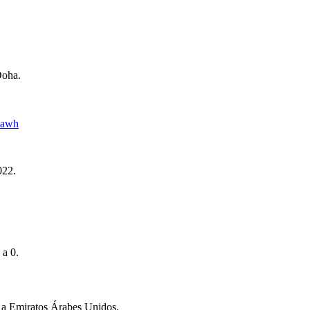
Doha.
kBawh
022.
 a 0.
0 a Emiratos Árabes Unidos.