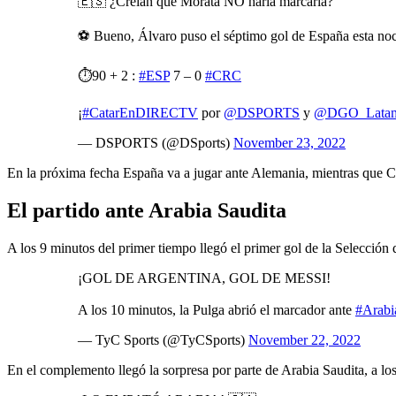
🇪🇸 ¿Creían que Morata NO haría marcaría?
⚽️ Bueno, Álvaro puso el séptimo gol de España esta noch
⏱️90 + 2 :
#ESP
7 – 0
#CRC
¡
#CatarEnDIRECTV
por
@DSPORTS
y
@DGO_Lata
— DSPORTS (@DSports)
November 23, 2022
En la próxima fecha España va a jugar ante Alemania, mientras que C
El partido ante Arabia Saudita
A los 9 minutos del primer tiempo llegó el primer gol de la Selección
¡GOL DE ARGENTINA, GOL DE MESSI!
A los 10 minutos, la Pulga abrió el marcador ante
#Arabi
— TyC Sports (@TyCSports)
November 22, 2022
En el complemento llegó la sorpresa por parte de Arabia Saudita, a los