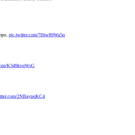
mpo.
pic.twitter.com/7Htw89Wa5q
r.com/K349kvqWsG
witter.com/2NBaypqKC4