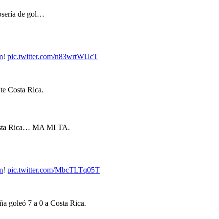
osería de gol…
m
!
pic.twitter.com/n83wrtWUcT
nte Costa Rica.
osta Rica… MA MI TA.
m
!
pic.twitter.com/MbcTLTq05T
ña goleó 7 a 0 a Costa Rica.