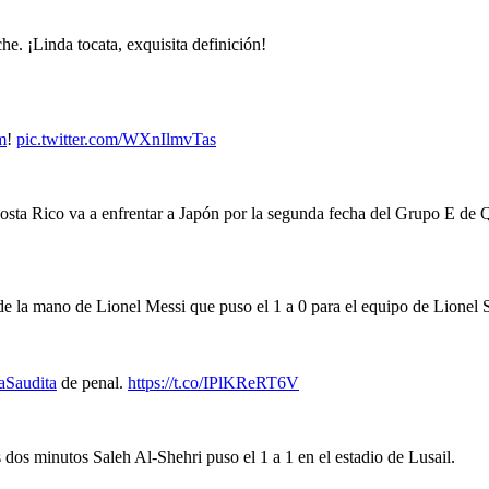
e. ¡Linda tocata, exquisita definición!
m
!
pic.twitter.com/WXnIlmvTas
osta Rico va a enfrentar a Japón por la segunda fecha del Grupo E de 
 de la mano de Lionel Messi que puso el 1 a 0 para el equipo de Lionel 
aSaudita
de penal.
https://t.co/IPlKReRT6V
 dos minutos Saleh Al-Shehri puso el 1 a 1 en el estadio de Lusail.