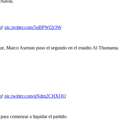
 Navas.
m
!
pic.twitter.com/5qBPWf2r3W
que, Marco Asensio puso el segundo en el estadio Al Thumama.
m
!
pic.twitter.com/qNdm2CHXQO
 para comenzar a liquidar el partido.