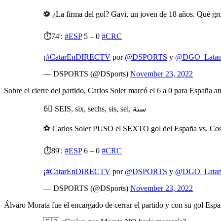
⚽️ ¿La firma del gol? Gavi, un joven de 18 años. Qué gr
⏱️74':
#ESP
5 – 0
#CRC
¡
#CatarEnDIRECTV
por
@DSPORTS
y
@DGO_Lata
— DSPORTS (@DSports)
November 23, 2022
Sobre el cierre del partido, Carlos Soler marcó el 6 a 0 para España a
6⃣ SEIS, six, sechs, sis, sei, ستة
⚽️ Carlos Soler PUSO el SEXTO gol del España vs. C
⏱️89':
#ESP
6 – 0
#CRC
¡
#CatarEnDIRECTV
por
@DSPORTS
y
@DGO_Lata
— DSPORTS (@DSports)
November 23, 2022
Álvaro Morata fue el encargado de cerrar el partido y con su gol Espa