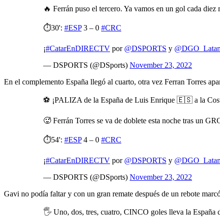
🔥 Ferrán puso el tercero. Ya vamos en un gol cada diez
⏱️30':
#ESP
3 – 0
#CRC
¡
#CatarEnDIRECTV
por
@DSPORTS
y
@DGO_Lata
— DSPORTS (@DSports)
November 23, 2022
En el complemento España llegó al cuarto, otra vez Ferran Torres apare
⚽️ ¡PALIZA de la España de Luis Enrique 🇪🇸 a la Cos
🥵 Ferrán Torres se va de doblete esta noche tras un G
⏱️54':
#ESP
4 – 0
#CRC
¡
#CatarEnDIRECTV
por
@DSPORTS
y
@DGO_Lata
— DSPORTS (@DSports)
November 23, 2022
Gavi no podía faltar y con un gran remate después de un rebote marcó 
🖐️ Uno, dos, tres, cuatro, CINCO goles lleva la España