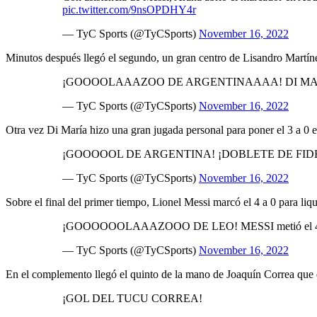
pic.twitter.com/9nsOPDHY4r
— TyC Sports (@TyCSports)
November 16, 2022
Minutos después llegó el segundo, un gran centro de Lisandro Martíne
¡GOOOOLAAAZOO DE ARGENTINAAAA! DI MARÍA metió 
— TyC Sports (@TyCSports)
November 16, 2022
Otra vez Di María hizo una gran jugada personal para poner el 3 a 0 en
¡GOOOOOL DE ARGENTINA! ¡DOBLETE DE FIDEO! DI
— TyC Sports (@TyCSports)
November 16, 2022
Sobre el final del primer tiempo, Lionel Messi marcó el 4 a 0 para li
¡GOOOOOOLAAAZOOO DE LEO! MESSI metió el 4-0 ante
— TyC Sports (@TyCSports)
November 16, 2022
En el complemento llegó el quinto de la mano de Joaquín Correa que d
¡GOL DEL TUCU CORREA!