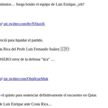
 minutos… Juega bonito el equipo de Luis Enrique, ¿eh?
m
!
pic.twitter.com/thyNStuxj6
ció para liquidar el partido.
ta Rica del Profe Luis Fernando Suárez 🇨🇷!
ROSERO error de la defensa "tica" …
m
!
pic.twitter.com/Ohp0cueMuk
el quinto para sentenciar definitivamente el encuentro en Qatar.
 de Luis Enrique ante Costa Rica…