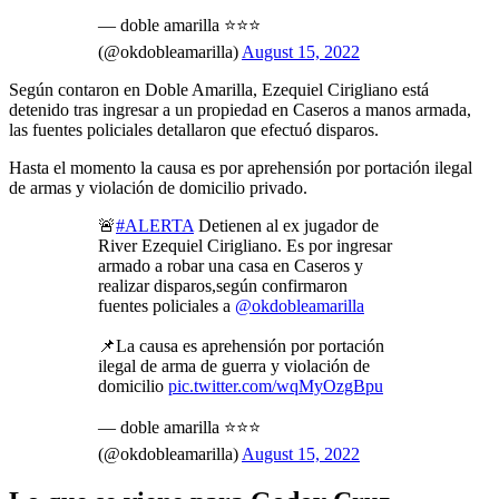
— doble amarilla ⭐️⭐️⭐️
(@okdobleamarilla)
August 15, 2022
Según contaron en Doble Amarilla, Ezequiel Cirigliano está
detenido tras ingresar a un propiedad en Caseros a manos armada,
las fuentes policiales detallaron que efectuó disparos.
Hasta el momento la causa es por aprehensión por portación ilegal
de armas y violación de domicilio privado.
🚨
#ALERTA
Detienen al ex jugador de
River Ezequiel Cirigliano. Es por ingresar
armado a robar una casa en Caseros y
realizar disparos,según confirmaron
fuentes policiales a
@okdobleamarilla
📌La causa es aprehensión por portación
ilegal de arma de guerra y violación de
domicilio
pic.twitter.com/wqMyOzgBpu
— doble amarilla ⭐️⭐️⭐️
(@okdobleamarilla)
August 15, 2022