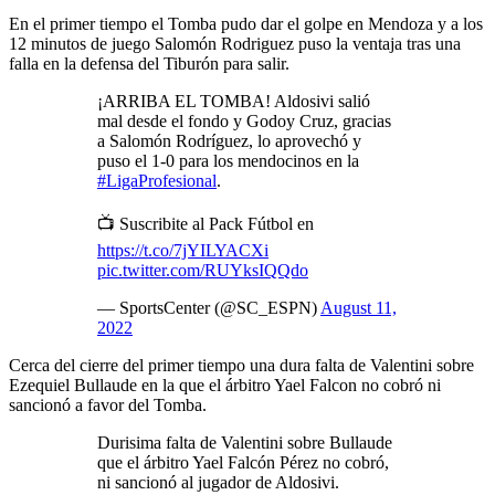
En el primer tiempo el Tomba pudo dar el golpe en Mendoza y a los
12 minutos de juego Salomón Rodriguez puso la ventaja tras una
falla en la defensa del Tiburón para salir.
¡ARRIBA EL TOMBA! Aldosivi salió
mal desde el fondo y Godoy Cruz, gracias
a Salomón Rodríguez, lo aprovechó y
puso el 1-0 para los mendocinos en la
#LigaProfesional
.
📺 Suscribite al Pack Fútbol en
https://t.co/7jYILYACXi
pic.twitter.com/RUYksIQQdo
— SportsCenter (@SC_ESPN)
August 11,
2022
Cerca del cierre del primer tiempo una dura falta de Valentini sobre
Ezequiel Bullaude en la que el árbitro Yael Falcon no cobró ni
sancionó a favor del Tomba.
Durisima falta de Valentini sobre Bullaude
que el árbitro Yael Falcón Pérez no cobró,
ni sancionó al jugador de Aldosivi.