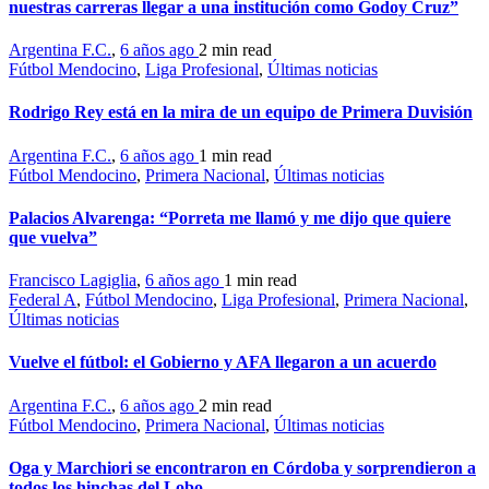
nuestras carreras llegar a una institución como Godoy Cruz”
Argentina F.C.
,
6 años ago
2 min
read
Fútbol Mendocino
,
Liga Profesional
,
Últimas noticias
Rodrigo Rey está en la mira de un equipo de Primera Duvisión
Argentina F.C.
,
6 años ago
1 min
read
Fútbol Mendocino
,
Primera Nacional
,
Últimas noticias
Palacios Alvarenga: “Porreta me llamó y me dijo que quiere
que vuelva”
Francisco Lagiglia
,
6 años ago
1 min
read
Federal A
,
Fútbol Mendocino
,
Liga Profesional
,
Primera Nacional
,
Últimas noticias
Vuelve el fútbol: el Gobierno y AFA llegaron a un acuerdo
Argentina F.C.
,
6 años ago
2 min
read
Fútbol Mendocino
,
Primera Nacional
,
Últimas noticias
Oga y Marchiori se encontraron en Córdoba y sorprendieron a
todos los hinchas del Lobo