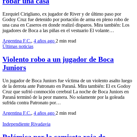
robar una casa
Ezequiel Cirigliano, ex jugador de River y de último paso por
Godoy Cruz fue detenido por portación de arma en pleno robo de
una casa en Caseros en donde realizó disparos. Mira también: Los
jugadores de Boca a las piñas en el vestuario El volante…
Argentina F.C.
,
4 años ago
2 min
read
Últimas noticias
Violento robo a un jugador de Boca
Juniors
Un jugador de Boca Juniors fue víctima de un violento asalto luego
de la derrota ante Patronato en Paraná. Mira también: El ex Godoy
Cruz que sufrió conmoción cerebral La noche de Boca Juniors en
Paraná terminó de la peor manera. No solamente por la goleada
sufrida contra Patronato por…
Argentina F.C.
,
4 años ago
2 min
read
Independiente Rivadavia
Polémica por la camiseta roja de