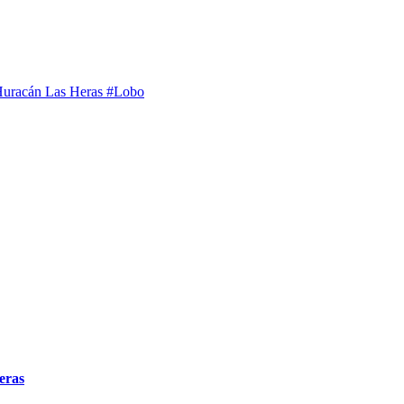
uracán Las Heras
#Lobo
eras