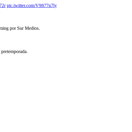
72r
pic.twitter.com/V9ft77n7ly
aming por Sur Medios.
 pretemporada.