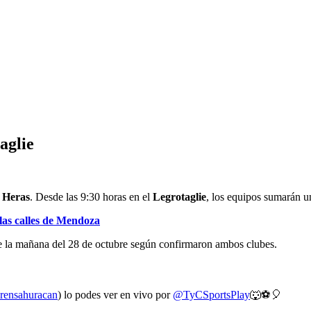
aglie
 Heras
. Desde las 9:30 horas en el
Legrotaglie
, los equipos sumarán u
las calles de Mendoza
 de la mañana del 28 de octubre según confirmaron ambos clubes.
ensahuracan
) lo podes ver en vivo por
@TyCSportsPlay
🐺⚽🎈