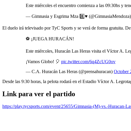
Este miércoles el encuentro comienza a las 09:30hs y ten
— Gimnasia y Esgrima Mza 8️⃣♥️ (@GimnasiaMendoza
El duelo irá televisado por TyC Sports y se verá de forma gratuita.
⚽ ¡JUEGA HURACÁN!
Este miércoles, Huracán Las Heras visita el Víctor A. Le
¡Vamos Globo! 🎈
pic.twitter.com/6q4ZcUG0ov
— C.A. Huracán Las Heras (@prensahuracan)
October 
Desde las 9:30 horas, la pelota rodará en el Estadio Víctor A. Legrotag
Link para ver el partido
https://play.tycsports.com/event/25655/Gimnasia-(M)-vs.-Huracan-La