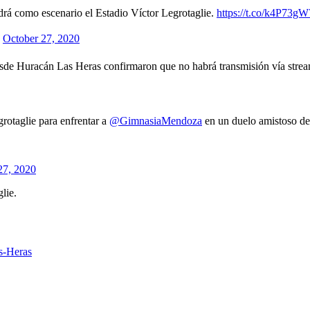
drá como escenario el Estadio Víctor Legrotaglie.
https://t.co/k4P73gW
)
October 27, 2020
 Desde Huracán Las Heras confirmaron que no habrá transmisión vía stre
grotaglie para enfrentar a
@GimnasiaMendoza
en un duelo amistoso de
27, 2020
lie.
s-Heras