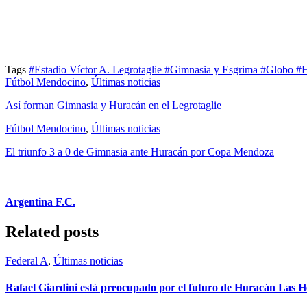
Tags
#Estadio Víctor A. Legrotaglie
#Gimnasia y Esgrima
#Globo
#H
Fútbol Mendocino
,
Últimas noticias
Así forman Gimnasia y Huracán en el Legrotaglie
Fútbol Mendocino
,
Últimas noticias
El triunfo 3 a 0 de Gimnasia ante Huracán por Copa Mendoza
Argentina F.C.
Related posts
Federal A
,
Últimas noticias
Rafael Giardini está preocupado por el futuro de Huracán Las H