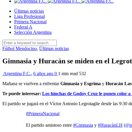
Últimas noticias
Liga Profesional
Primera Nacional
Federal A
Selección Argentina
Fútbol Mendocino
,
Últimas noticias
Gimnasia y Huracán se miden en el Legrot
Argentina F.C.
,
6 años ago
0
1 min
read
532
Mañana se vuelven a enfrentar
Gimnasia y Esgrima
y
Huracán Las
Te puede interesar:
Los hinchas de Godoy Cruz le ponen color a 
El partido se jugará en el Víctor Antonio Legrotaglie desde las 9:30
#PrimeraNacional
El partido amistoso entre
#Gimnasia
y
#HuracánLH
(
@pr