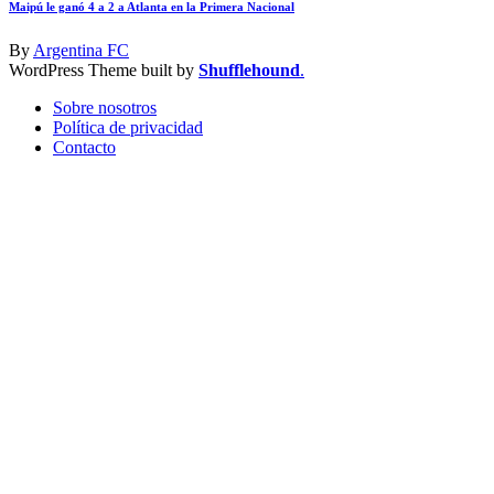
Maipú le ganó 4 a 2 a Atlanta en la Primera Nacional
By
Argentina FC
WordPress Theme built by
Shufflehound
.
Sobre nosotros
Política de privacidad
Contacto