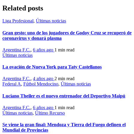
Related posts
Liga Profesional
,
Últimas noticias
Gran gesto: uno de los jugadores de Godoy Cruz se recuperó de
coronavirus y donará plasma
Argentina F.C.
,
6 años ago
1 min
read
Últimas noticias
La ovación de Nueva York para Taty Castellanos
Argentina F.C.
,
4 años ago
2 min
read
Federal A
,
Fútbol Mendocino
,
Últimas noticias
Luciano Theiler es el nuevo entrenador del Deportivo Maipú
Argentina F.C.
,
6 años ago
1 min
read
Últimas noticias
,
Último Recurso
Se viene la gran final: Mendoza y Tierra del Fuego definen el
Mundial de Provincias