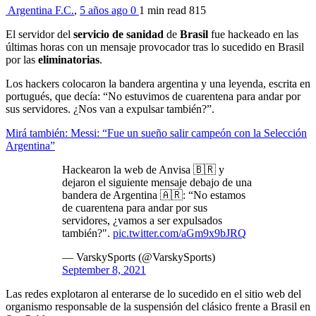
Argentina F.C.
,
5 años ago
0
1 min
read
815
El servidor del
servicio de sanidad
de
Brasil
fue hackeado en las
últimas horas con un mensaje provocador tras lo sucedido en Brasil
por las
eliminatorias
.
Los hackers colocaron la bandera argentina y una leyenda, escrita en
portugués, que decía: “No estuvimos de cuarentena para andar por
sus servidores. ¿Nos van a expulsar también?”.
Mirá también: Messi: “Fue un sueño salir campeón con la Selección
Argentina”
Hackearon la web de Anvisa 🇧🇷 y
dejaron el siguiente mensaje debajo de una
bandera de Argentina 🇦🇷: “No estamos
de cuarentena para andar por sus
servidores, ¿vamos a ser expulsados
también?".
pic.twitter.com/aGm9x9bJRQ
— VarskySports (@VarskySports)
September 8, 2021
Las redes explotaron al enterarse de lo sucedido en el sitio web del
organismo responsable de la suspensión del clásico frente a Brasil en