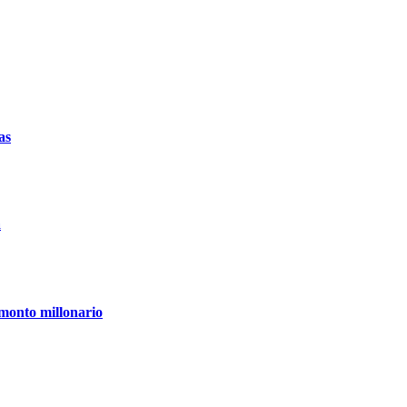
as
a
 monto millonario