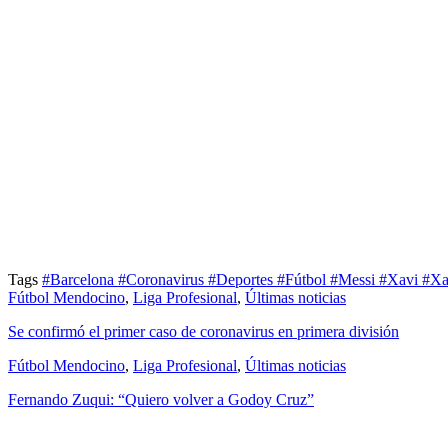
Tags
#Barcelona
#Coronavirus
#Deportes
#Fútbol
#Messi
#Xavi
#Xa
Fútbol Mendocino
,
Liga Profesional
,
Últimas noticias
Se confirmó el primer caso de coronavirus en primera división
Fútbol Mendocino
,
Liga Profesional
,
Últimas noticias
Fernando Zuqui: “Quiero volver a Godoy Cruz”