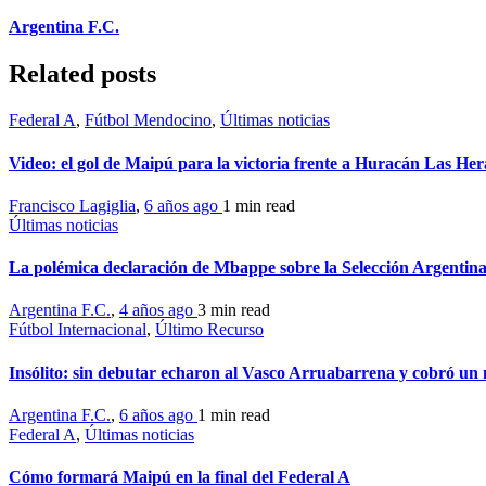
Argentina F.C.
Related posts
Federal A
,
Fútbol Mendocino
,
Últimas noticias
Video: el gol de Maipú para la victoria frente a Huracán Las Her
Francisco Lagiglia
,
6 años ago
1 min
read
Últimas noticias
La polémica declaración de Mbappe sobre la Selección Argentin
Argentina F.C.
,
4 años ago
3 min
read
Fútbol Internacional
,
Último Recurso
Insólito: sin debutar echaron al Vasco Arruabarrena y cobró un
Argentina F.C.
,
6 años ago
1 min
read
Federal A
,
Últimas noticias
Cómo formará Maipú en la final del Federal A