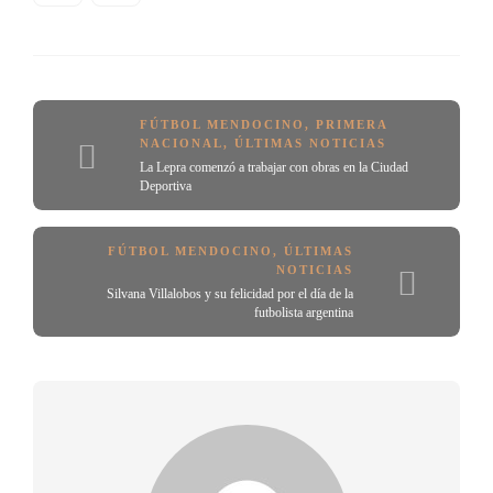
FÚTBOL MENDOCINO
,
PRIMERA
NACIONAL
,
ÚLTIMAS NOTICIAS
La Lepra comenzó a trabajar con obras en la Ciudad
Deportiva
FÚTBOL MENDOCINO
,
ÚLTIMAS
NOTICIAS
Silvana Villalobos y su felicidad por el día de la
futbolista argentina