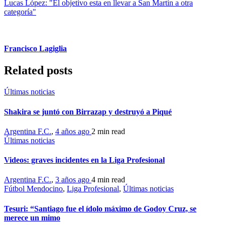
Lucas López: "El objetivo esta en llevar a San Martín a otra
categoría"
Francisco Lagiglia
Related posts
Últimas noticias
Shakira se juntó con Birrazap y destruyó a Piqué
Argentina F.C.
,
4 años ago
2 min
read
Últimas noticias
Videos: graves incidentes en la Liga Profesional
Argentina F.C.
,
3 años ago
4 min
read
Fútbol Mendocino
,
Liga Profesional
,
Últimas noticias
Tesuri: “Santiago fue el ídolo máximo de Godoy Cruz, se
merece un mimo