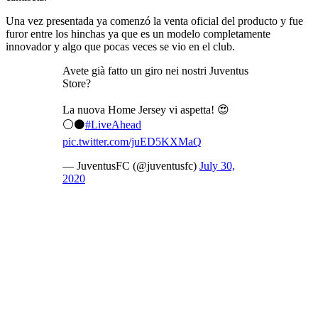
Una vez presentada ya comenzó la venta oficial del producto y fue
furor entre los hinchas ya que es un modelo completamente
innovador y algo que pocas veces se vio en el club.
Avete già fatto un giro nei nostri Juventus
Store?
La nuova Home Jersey vi aspetta! 😍
⚪️⚫️
#LiveAhead
pic.twitter.com/juED5KXMaQ
— JuventusFC (@juventusfc)
July 30,
2020