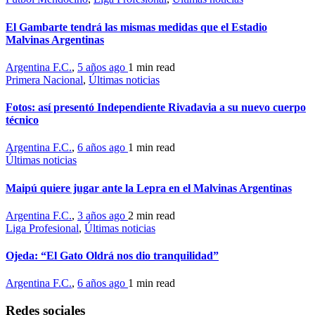
El Gambarte tendrá las mismas medidas que el Estadio
Malvinas Argentinas
Argentina F.C.
,
5 años ago
1 min
read
Primera Nacional
,
Últimas noticias
Fotos: así presentó Independiente Rivadavia a su nuevo cuerpo
técnico
Argentina F.C.
,
6 años ago
1 min
read
Últimas noticias
Maipú quiere jugar ante la Lepra en el Malvinas Argentinas
Argentina F.C.
,
3 años ago
2 min
read
Liga Profesional
,
Últimas noticias
Ojeda: “El Gato Oldrá nos dio tranquilidad”
Argentina F.C.
,
6 años ago
1 min
read
Redes sociales