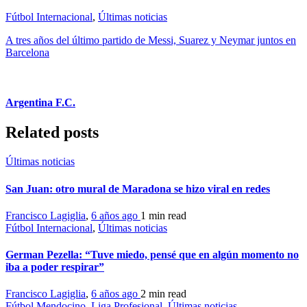
Fútbol Internacional
,
Últimas noticias
A tres años del último partido de Messi, Suarez y Neymar juntos en
Barcelona
Argentina F.C.
Related posts
Últimas noticias
San Juan: otro mural de Maradona se hizo viral en redes
Francisco Lagiglia
,
6 años ago
1 min
read
Fútbol Internacional
,
Últimas noticias
German Pezella: “Tuve miedo, pensé que en algún momento no
iba a poder respirar”
Francisco Lagiglia
,
6 años ago
2 min
read
Fútbol Mendocino
,
Liga Profesional
,
Últimas noticias