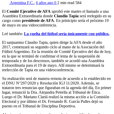
Argentina F.C.
,
6 años ago
0
2 min
read
584
El
Comité Ejecutivo de AFA
aprobó este martes el llamado a una
Asamblea Extraordinaria donde
Claudio Tapia
será reelegido en su
cargo como
presidente de AFA
. En prinicipio sería el próximo 19
de mayo en una videoconferencia.
Leé también:
La vuelta del fútbol sería únicamente con público.
El sanjuanino Claudio Tapia, quien dirige la AFA desde el año
2017, comenzará su segundo ciclo al mano de la Asociación del
Fútbol Argentino. En la reunión de Comité Ejecutivo del dia de hoy,
en la que se terminó de confirmar el tema de la suspensión de
temporada y de los descensos, también se acordó una Asamblea
Extraordinaria para el 19 de mayo. Allí mismo se determinará la
reelección de Tapia en una videoconferencia.
Su realización será de manera remota de acuerdo a lo establecido en
el DNU N°297/2020 y Resolución IGJ 11/2020. Además, se
trataron tres renuncias que figuraban en la agenda del día. En primer
lugar, renunció la Dra. Alejandra Petrella al Tribunal de Ética.
Luego el Dr. Mariano Clariá realizó la misma acción a la Comisión
Electoral y por último el Dr. Fernando R. García Pulles dejó su
puesto en el Tribunal de Disciplina Deportiva.