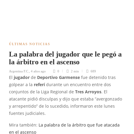
ÚLTIMAS NOTICIAS
La palabra del jugador que le pegó a
la árbitro en el ascenso
Argentina F.C.
,
4 años ago
0
2 min
689
El
jugador
de
Deportivo
Garmense
fue detenido tras
golpear a la
referí
durante un encuentro entre dos
conjuntos de la Liga Regional de
Tres Arroyos
. El
atacante pidió disculpas y dijo que estaba “avergonzado
y arrepentido” de lo sucedido, informaron este lunes
fuentes judiciales.
Mira también:
La palabra de la árbitro que fue atacada
en el ascenso