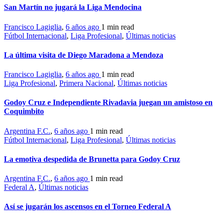
San Martín no jugará la Liga Mendocina
Francisco Lagiglia
,
6 años ago
1 min
read
Fútbol Internacional
,
Liga Profesional
,
Últimas noticias
La última visita de Diego Maradona a Mendoza
Francisco Lagiglia
,
6 años ago
1 min
read
Liga Profesional
,
Primera Nacional
,
Últimas noticias
Godoy Cruz e Independiente Rivadavia juegan un amistoso en
Coquimbito
Argentina F.C.
,
6 años ago
1 min
read
Fútbol Internacional
,
Liga Profesional
,
Últimas noticias
La emotiva despedida de Brunetta para Godoy Cruz
Argentina F.C.
,
6 años ago
1 min
read
Federal A
,
Últimas noticias
Así se jugarán los ascensos en el Torneo Federal A