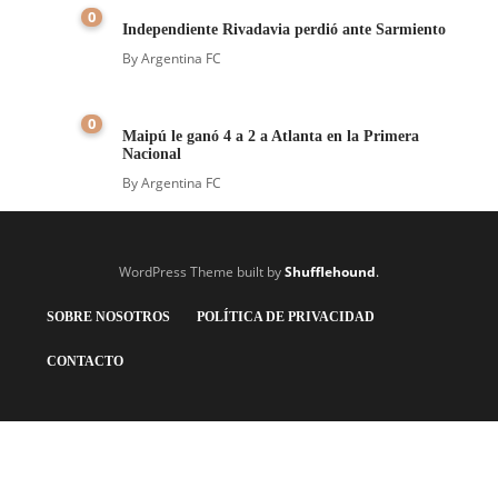
0
Independiente Rivadavia perdió ante Sarmiento
By
Argentina FC
0
Maipú le ganó 4 a 2 a Atlanta en la Primera
Nacional
By
Argentina FC
WordPress Theme built by
Shufflehound
.
SOBRE NOSOTROS
POLÍTICA DE PRIVACIDAD
CONTACTO