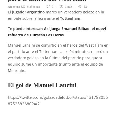
Argentina F.C.
,
6 años ago
0
1 min
624
El
jugador argentino
marcó un verdadero golazo en la
empate sobre la hora ante el
Tottenham
.
Te puede interesar:
Así juega Emanuel Bilbao, el nuevi
refuerzo de Huracán Las Heras
Manuel Lanzini se convirtió en el heroe del West Ham en
el partido ante el Tottenham, a los 94 minutos, marcó un
verdadero golazo en la última del partido para que su
equipo sume un importante triunfo ante el equipo de
Mourinho.
El gol de Manuel Lanzini
https://twitter.com/golazosdefutbol/status/131788055
8752583680?s=21