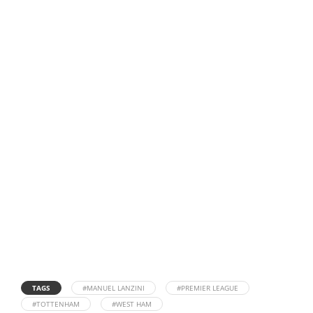
TAGS
#MANUEL LANZINI
#PREMIER LEAGUE
#TOTTENHAM
#WEST HAM