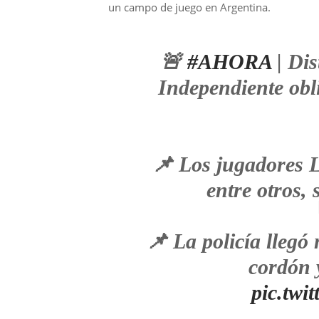
un campo de juego en Argentina.
🚨
#AHORA
| Dis
Independiente obl
📌 Los jugadores L
entre otros,
📌 La policía lleg
cordón 
pic.tw