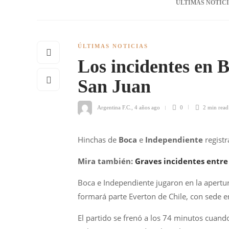
ÚLTIMAS NOTIC
ÚLTIMAS NOTICIAS
Los incidentes en 
San Juan
Argentina F.C.
,
4 años ago
0
2 min
read
Hinchas de
Boca
e
Independiente
registr
Mira también:
Graves incidentes entre
Boca e Independiente jugaron en la apertur
formará parte Everton de Chile, con sede e
El partido se frenó a los 74 minutos cuando