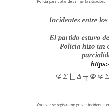
Policía para tratar de calmar la situación.
Incidentes entre lo
El partido estuvo d
Policía hizo un
parciali
https
— ® Σ |_ Δ ╥ Φ ® Σ
Otra vez se registraron graves incidentes en