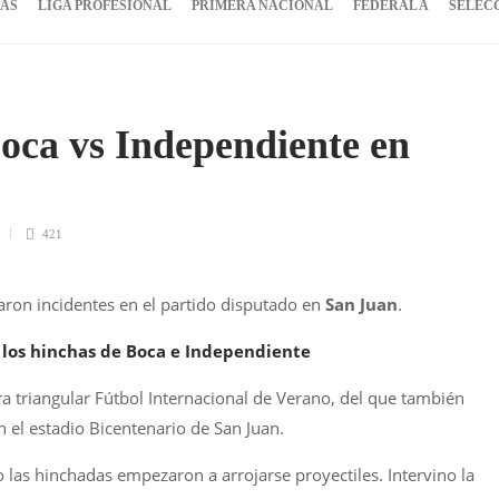
IAS
LIGA PROFESIONAL
PRIMERA NACIONAL
FEDERAL A
SELEC
Boca vs Independiente en
421
aron incidentes en el partido disputado en
San Juan
.
 los hinchas de Boca e Independiente
a triangular Fútbol Internacional de Verano, del que también
n el estadio Bicentenario de San Juan.
 las hinchadas empezaron a arrojarse proyectiles. Intervino la