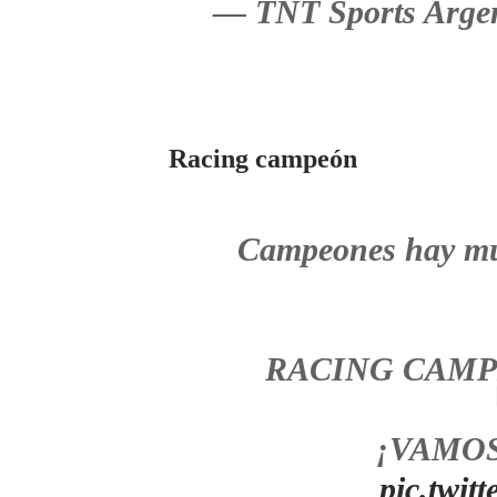
— TNT Sports Arge
Racing campeón
Campeones hay muc
RACING CAMP
¡VAMOS
pic.twi