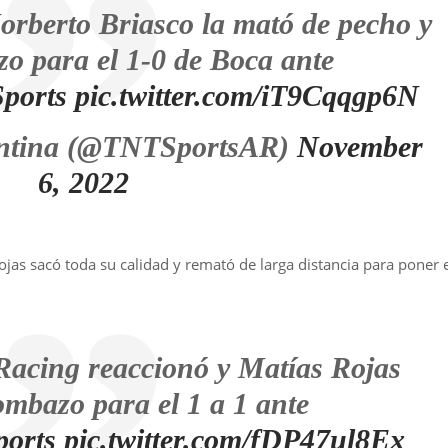
orberto Briasco la mató de pecho y
zo para el 1-0 de Boca ante
ports
pic.twitter.com/iT9Cqqgp6N
ntina (@TNTSportsAR)
November
6, 2022
jas sacó toda su calidad y remató de larga distancia para poner 
ing reaccionó y Matías Rojas
mbazo para el 1 a 1 ante
orts
pic.twitter.com/fDP47ul8Ex