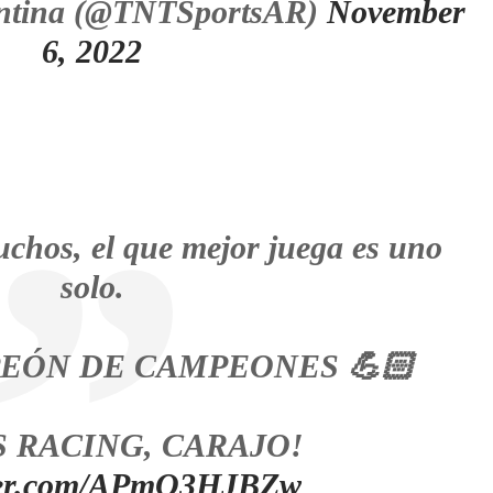
ntina (@TNTSportsAR)
November
6, 2022
hos, el que mejor juega es uno
solo.
EÓN DE CAMPEONES 💪🏻
 RACING, CARAJO!
tter.com/APmO3HJBZw