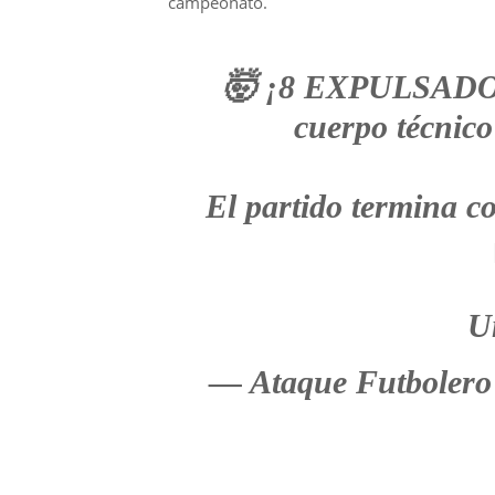
campeonato.
🤯 ¡8 EXPULSADOS! 
cuerpo técnico
El partido termina c
U
— Ataque Futbolero