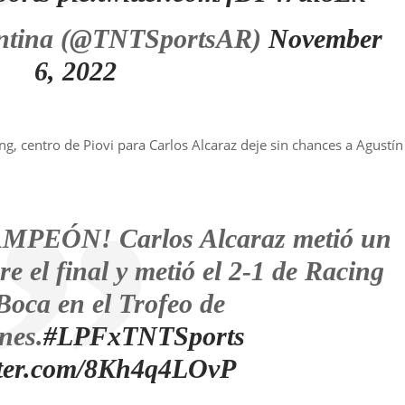
ntina (@TNTSportsAR)
November
6, 2022
cing, centro de Piovi para Carlos Alcaraz deje sin chances a Agustín
EÓN! Carlos Alcaraz metió un
e el final y metió el 2-1 de Racing
Boca en el Trofeo de
nes.
#LPFxTNTSports
itter.com/8Kh4q4LOvP