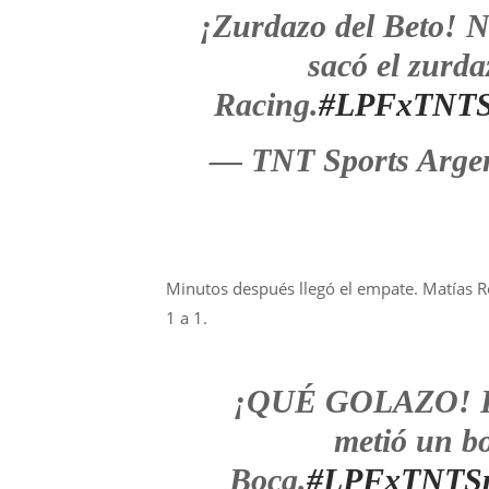
¡Zurdazo del Beto! N
sacó el zurda
Racing.
#LPFxTNTS
— TNT Sports Arge
Minutos después llegó el empate. Matías Ro
1 a 1.
¡QUÉ GOLAZO! Rac
metió un bo
Boca.
#LPFxTNTSp