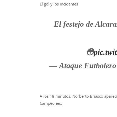
El gol y los incidentes
El festejo de Alca
😳
pic.tw
— Ataque Futbolero
A los 18 minutos, Norberto Briasco apareci
Campeones.