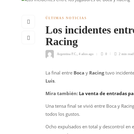
ÚLTIMAS NOTICIAS
Los incidentes entr
Racing
Argentina F.C.
,
4 años ago
0
2 min
read
La final entre
Boca
y
Racing
tuvo incident
Luis
.
Mira también:
La venta de entradas pa
Una tensa final se vivió entre Boca y Raci
todos los gustos.
Ocho expulsados en total y descontrol en e