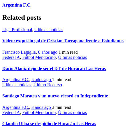
Argentina F.C.
Related posts
Liga Profesional
,
Últimas noticias
Video: exquisito gol de Cristian Tarragona frente a Estudiantes
Francisco Lagiglia
,
6 años ago
1 min
read
Federal A
,
Fútbol Mendocino
,
Últimas noticias
Darío Alaniz dejó de ser el DT de Huracán Las Heras
Argentina F.C.
,
5 años ago
1 min
read
Últimas noticias
,
Último Recurso
Santiago Maratea y un nuevo récord en Independiente
Argentina F.C.
,
3 años ago
3 min
read
Federal A
,
Fútbol Mendocino
,
Últimas noticias
Claudio Ulloa se despidió de Huracán Las Heras