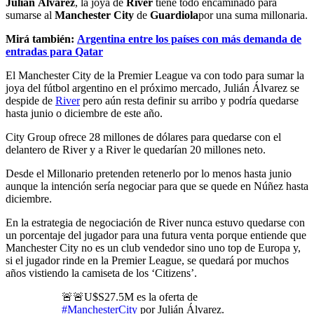
Julián Álvarez
, la joya de
River
tiene todo encaminado para
sumarse al
Manchester City
de
Guardiola
por una suma millonaria.
Mirá también:
Argentina entre los países con más demanda de
entradas para Qatar
El Manchester City de la Premier League va con todo para sumar la
joya del fútbol argentino en el próximo mercado, Julián Álvarez se
despide de
River
pero aún resta definir su arribo y podría quedarse
hasta junio o diciembre de este año.
City Group ofrece 28 millones de dólares para quedarse con el
delantero de River y a River le quedarían 20 millones neto.
Desde el Millonario pretenden retenerlo por lo menos hasta junio
aunque la intención sería negociar para que se quede en Núñez hasta
diciembre.
En la estrategia de negociación de River nunca estuvo quedarse con
un porcentaje del jugador para una futura venta porque entiende que
Manchester City no es un club vendedor sino uno top de Europa y,
si el jugador rinde en la Premier League, se quedará por muchos
años vistiendo la camiseta de los ‘Citizens’.
🚨🚨U$S27.5M es la oferta de
#ManchesterCity
por Julián Álvarez.