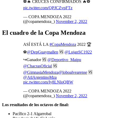
⚽️🔥 CRUCES CONFIRMADOS 🔥⚽️
pic.twitter.com/QPJCZvpFTz
— COPA MENDOZA 2022
(@copamendoza_)
November 2, 2022
El cuadro de la Copa Mendoza
ASÍ ESTÁ LA
#CopaMendoza
2022 🏆
⚽️
@DepGuaymallen
🆚️
@LujanSC1922
↪️Ganador 🆚️
@Deportivo_Maipu
@ChacrasOficial
🆚️
@GimnasiaMendoza
@loboalvearense
🆚️
@AtlArgentinoMza
pic.twitter.com/Iy8LNloQBW
— COPA MENDOZA 2022
(@copamendoza_)
November 2, 2022
Los resultados de los octavos de final:
Pacífico 2-1 Algarrobal