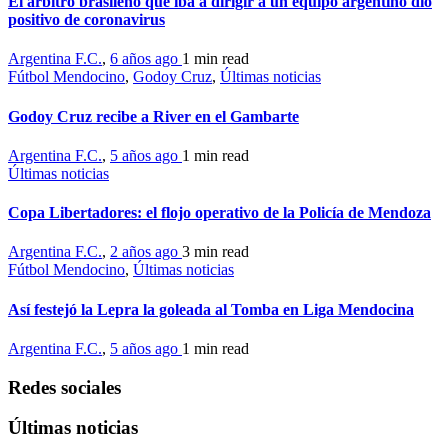
El árbitro brasileño que iba a dirigir a un equipo argentino dio
positivo de coronavirus
Argentina F.C.
,
6 años ago
1 min
read
Fútbol Mendocino
,
Godoy Cruz
,
Últimas noticias
Godoy Cruz recibe a River en el Gambarte
Argentina F.C.
,
5 años ago
1 min
read
Últimas noticias
Copa Libertadores: el flojo operativo de la Policía de Mendoza
Argentina F.C.
,
2 años ago
3 min
read
Fútbol Mendocino
,
Últimas noticias
Así festejó la Lepra la goleada al Tomba en Liga Mendocina
Argentina F.C.
,
5 años ago
1 min
read
Redes sociales
Últimas noticias