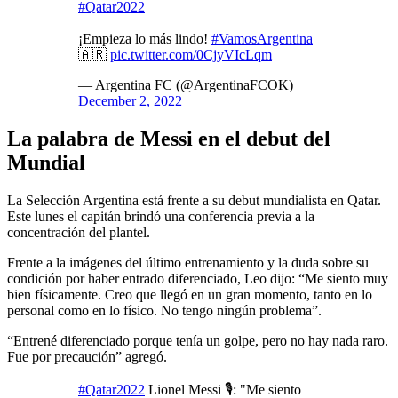
#Qatar2022
¡Empieza lo más lindo!
#VamosArgentina
🇦🇷
pic.twitter.com/0CjyVIcLqm
— Argentina FC (@ArgentinaFCOK)
December 2, 2022
La palabra de Messi en el debut del
Mundial
La Selección Argentina está frente a su debut mundialista en Qatar.
Este lunes el capitán brindó una conferencia previa a la
concentración del plantel.
Frente a la imágenes del último entrenamiento y la duda sobre su
condición por haber entrado diferenciado, Leo dijo: “Me siento muy
bien físicamente. Creo que llegó en un gran momento, tanto en lo
personal como en lo físico. No tengo ningún problema”.
“Entrené diferenciado porque tenía un golpe, pero no hay nada raro.
Fue por precaución” agregó.
#Qatar2022
Lionel Messi 🎙️: "Me siento