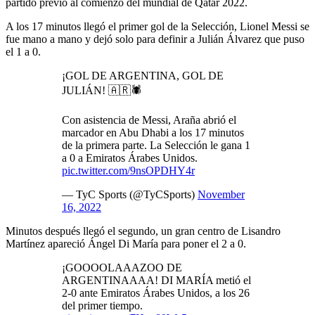
partido previo al comienzo del mundial de Qatar 2022.
A los 17 minutos llegó el primer gol de la Selección, Lionel Messi se
fue mano a mano y dejó solo para definir a Julián Álvarez que puso
el 1 a 0.
¡GOL DE ARGENTINA, GOL DE
JULIÁN! 🇦🇷🕷️
Con asistencia de Messi, Araña abrió el
marcador en Abu Dhabi a los 17 minutos
de la primera parte. La Selección le gana 1
a 0 a Emiratos Árabes Unidos.
pic.twitter.com/9nsOPDHY4r
— TyC Sports (@TyCSports)
November
16, 2022
Minutos después llegó el segundo, un gran centro de Lisandro
Martínez apareció Ángel Di María para poner el 2 a 0.
¡GOOOOLAAAZOO DE
ARGENTINAAAA! DI MARÍA metió el
2-0 ante Emiratos Árabes Unidos, a los 26
del primer tiempo.