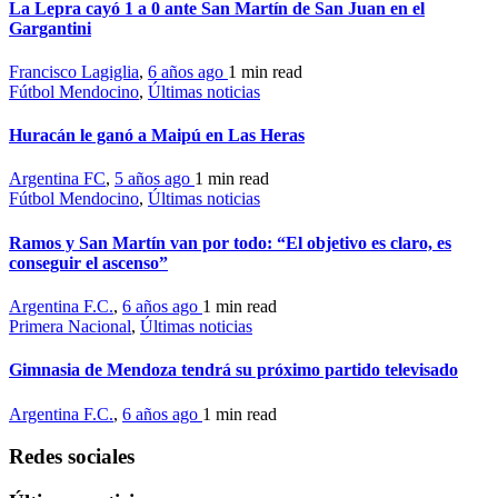
La Lepra cayó 1 a 0 ante San Martín de San Juan en el
Gargantini
Francisco Lagiglia
,
6 años ago
1 min
read
Fútbol Mendocino
,
Últimas noticias
Huracán le ganó a Maipú en Las Heras
Argentina FC
,
5 años ago
1 min
read
Fútbol Mendocino
,
Últimas noticias
Ramos y San Martín van por todo: “El objetivo es claro, es
conseguir el ascenso”
Argentina F.C.
,
6 años ago
1 min
read
Primera Nacional
,
Últimas noticias
Gimnasia de Mendoza tendrá su próximo partido televisado
Argentina F.C.
,
6 años ago
1 min
read
Redes sociales