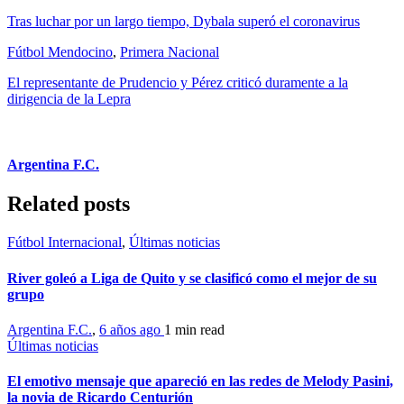
Tras luchar por un largo tiempo, Dybala superó el coronavirus
Fútbol Mendocino
,
Primera Nacional
El representante de Prudencio y Pérez criticó duramente a la
dirigencia de la Lepra
Argentina F.C.
Related posts
Fútbol Internacional
,
Últimas noticias
River goleó a Liga de Quito y se clasificó como el mejor de su
grupo
Argentina F.C.
,
6 años ago
1 min
read
Últimas noticias
El emotivo mensaje que apareció en las redes de Melody Pasini,
la novia de Ricardo Centurión