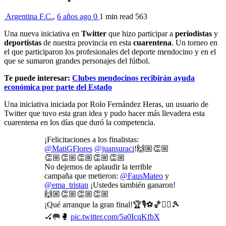
Argentina F.C.
,
6 años ago
0
1 min
read
563
Una nueva iniciativa en
Twitter
que hizo participar a
periodistas
y
deportistas
de nuestra provincia en esta
cuarentena
. Un torneo en
el que participaron los profesionales del deporte mendocino y en el
que se sumaron grandes personajes del fútbol.
Te puede interesar:
Clubes mendocinos recibirán ayuda
económica por parte del Estado
Una iniciativa iniciada por Rolo Fernández Heras, un usuario de
Twitter que tuvo esta gran idea y pudo hacer más llevadera esta
cuarentena en los días que duró la competencia.
¡Felicitaciones a los finalistas:
@MatiGFlores
@juansuraci
!🙌🏼👏🏼
👏🏼👏🏼👏🏼👏🏼👏🏼
No dejemos de aplaudir la terrible
campaña que metieron:
@FausMateo
y
@ema_tristan
¡Ustedes también ganaron!
🙌🏼👏🏼👏🏼👏🏼
¡Qué arranque la gran final!🏆🎙️⚽🏀🚴‍♀️🎾
🏑🥅🥊
pic.twitter.com/5a0IcqKfbX