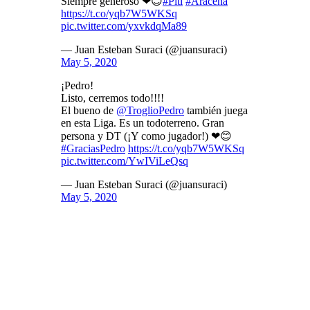
Siempre generoso ❤😊
#Piti
#Aracena
https://t.co/yqb7W5WKSq
pic.twitter.com/yxvkdqMa89
— Juan Esteban Suraci (@juansuraci)
May 5, 2020
¡Pedro!
Listo, cerremos todo!!!!
El bueno de
@TroglioPedro
también juega
en esta Liga. Es un todoterreno. Gran
persona y DT (¡Y como jugador!) ❤😊
#GraciasPedro
https://t.co/yqb7W5WKSq
pic.twitter.com/YwIViLeQsq
— Juan Esteban Suraci (@juansuraci)
May 5, 2020