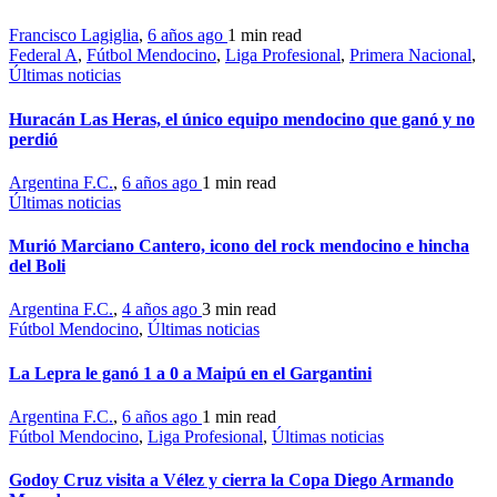
Francisco Lagiglia
,
6 años ago
1 min
read
Federal A
,
Fútbol Mendocino
,
Liga Profesional
,
Primera Nacional
,
Últimas noticias
Huracán Las Heras, el único equipo mendocino que ganó y no
perdió
Argentina F.C.
,
6 años ago
1 min
read
Últimas noticias
Murió Marciano Cantero, icono del rock mendocino e hincha
del Boli
Argentina F.C.
,
4 años ago
3 min
read
Fútbol Mendocino
,
Últimas noticias
La Lepra le ganó 1 a 0 a Maipú en el Gargantini
Argentina F.C.
,
6 años ago
1 min
read
Fútbol Mendocino
,
Liga Profesional
,
Últimas noticias
Godoy Cruz visita a Vélez y cierra la Copa Diego Armando