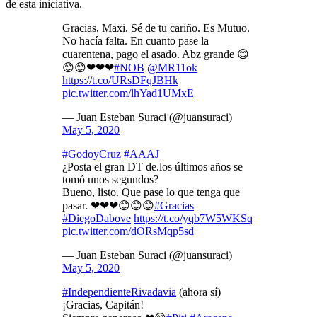
de esta iniciativa.
Gracias, Maxi. Sé de tu cariño. Es Mutuo.
No hacía falta. En cuanto pase la
cuarentena, pago el asado. Abz grande 😊
😊😊❤❤❤
#NOB
@MR11ok
https://t.co/URsDFqJBHk
pic.twitter.com/lhYad1UMxE
— Juan Esteban Suraci (@juansuraci)
May 5, 2020
#GodoyCruz
#AAAJ
¿Posta el gran DT de.los últimos años se
tomó unos segundos?
Bueno, listo. Que pase lo que tenga que
pasar. ❤❤❤😊😊😊
#Gracias
#DiegoDabove
https://t.co/yqb7W5WKSq
pic.twitter.com/dORsMqp5sd
— Juan Esteban Suraci (@juansuraci)
May 5, 2020
#IndependienteRivadavia
(ahora sí)
¡Gracias, Capitán!