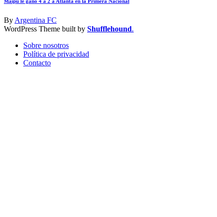
Maipú le ganó 4 a 2 a Atlanta en la Primera Nacional
By
Argentina FC
WordPress Theme built by
Shufflehound
.
Sobre nosotros
Política de privacidad
Contacto