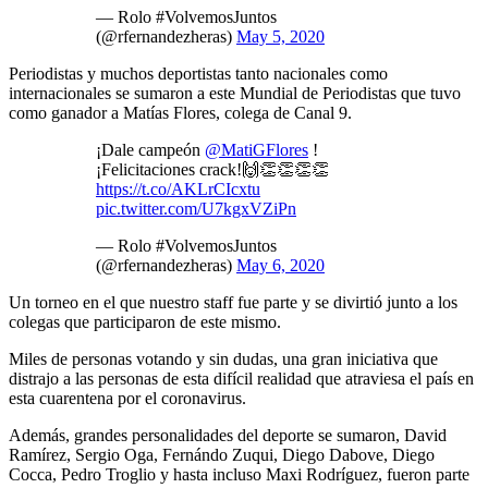
— Rolo #VolvemosJuntos
(@rfernandezheras)
May 5, 2020
Periodistas y muchos deportistas tanto nacionales como
internacionales se sumaron a este Mundial de Periodistas que tuvo
como ganador a Matías Flores, colega de Canal 9.
¡Dale campeón
@MatiGFlores
!
¡Felicitaciones crack!🙌👏👏👏👏
https://t.co/AKLrCIcxtu
pic.twitter.com/U7kgxVZiPn
— Rolo #VolvemosJuntos
(@rfernandezheras)
May 6, 2020
Un torneo en el que nuestro staff fue parte y se divirtió junto a los
colegas que participaron de este mismo.
Miles de personas votando y sin dudas, una gran iniciativa que
distrajo a las personas de esta difícil realidad que atraviesa el país en
esta cuarentena por el coronavirus.
Además, grandes personalidades del deporte se sumaron, David
Ramírez, Sergio Oga, Fernándo Zuqui, Diego Dabove, Diego
Cocca, Pedro Troglio y hasta incluso Maxi Rodríguez, fueron parte