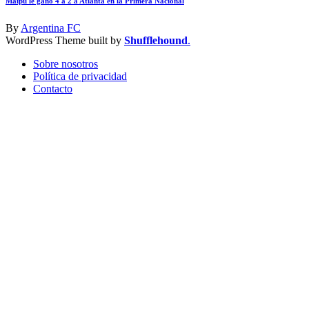
Maipú le ganó 4 a 2 a Atlanta en la Primera Nacional
By
Argentina FC
WordPress Theme built by
Shufflehound
.
Sobre nosotros
Política de privacidad
Contacto