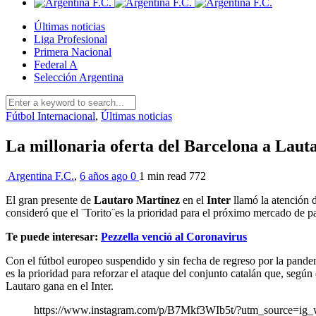
Últimas noticias
Liga Profesional
Primera Nacional
Federal A
Selección Argentina
Fútbol Internacional
,
Últimas noticias
La millonaria oferta del Barcelona a Laut
Argentina F.C.
,
6 años ago
0
1 min
read
772
El gran presente de
Lautaro Martínez
en el
Inter
llamó la atención d
consideró que el ¨Torito¨es la prioridad para el próximo mercado de p
Te puede interesar:
Pezzella venció al Coronavirus
Con el fútbol europeo suspendido y sin fecha de regreso por la pande
es la prioridad para reforzar el ataque del conjunto catalán que, según
Lautaro gana en el Inter.
https://www.instagram.com/p/B7Mkf3WIb5t/?utm_source=ig_