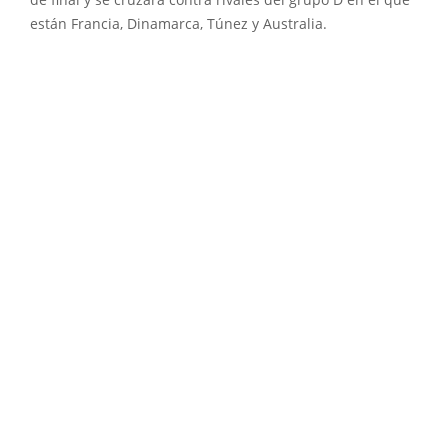
de final y se cruzará contra rivales del grupo D en el que
están Francia, Dinamarca, Túnez y Australia.