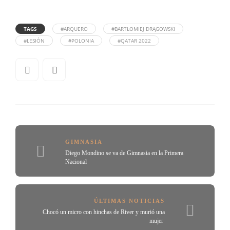
TAGS
#ARQUERO
#BARTŁOMIEJ DRĄGOWSKI
#LESIÓN
#POLONIA
#QATAR 2022
GIMNASIA
Diego Mondino se va de Gimnasia en la Primera
Nacional
ÚLTIMAS NOTICIAS
Chocó un micro con hinchas de River y murió una
mujer