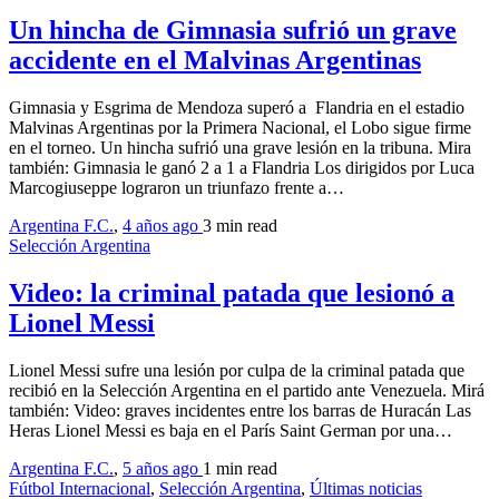
Un hincha de Gimnasia sufrió un grave
accidente en el Malvinas Argentinas
Gimnasia y Esgrima de Mendoza superó a Flandria en el estadio
Malvinas Argentinas por la Primera Nacional, el Lobo sigue firme
en el torneo. Un hincha sufrió una grave lesión en la tribuna. Mira
también: Gimnasia le ganó 2 a 1 a Flandria Los dirigidos por Luca
Marcogiuseppe lograron un triunfazo frente a…
Argentina F.C.
,
4 años ago
3 min
read
Selección Argentina
Video: la criminal patada que lesionó a
Lionel Messi
Lionel Messi sufre una lesión por culpa de la criminal patada que
recibió en la Selección Argentina en el partido ante Venezuela. Mirá
también: Video: graves incidentes entre los barras de Huracán Las
Heras Lionel Messi es baja en el París Saint German por una…
Argentina F.C.
,
5 años ago
1 min
read
Fútbol Internacional
,
Selección Argentina
,
Últimas noticias