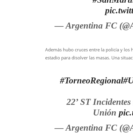
pic.tw
— Argentina FC (@
Además hubo cruces entre la policía y los 
estadio para disolver las masas. Una situa
#TorneoRegional
#U
22’ ST Incidentes 
Unión
pic
— Argentina FC (@