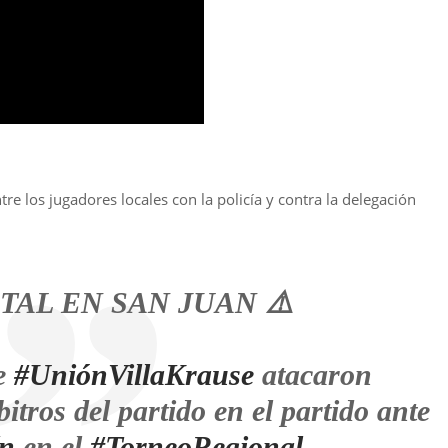
re los jugadores locales con la policía y contra la delegación
TAL EN SAN JUAN ⚠️
de
#UniónVillaKrause
atacaron
itros del partido en el partido ante
n
en el
#TorneoRegional