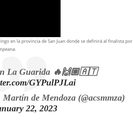
ngo en la provincia de San Juan donde se definirá al finalista por
ampeana.
 en La Guarida 🔥🙌🏼🇦🇹
itter.com/GYPulPJLai
n Martín de Mendoza (@acsmmza)
anuary 22, 2023