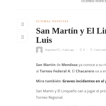
ÚLTIMAS NOTIC
ÚLTIMAS NOTICIAS
San Martín y El Li
Luis
Argentina F.C.
,
4 años ago
0
3 min
read
San Martín
de
Mendoza
ya conoce a su ri
al
Torneo Federal A
. El
Chacarero
va a e
Mira también:
Graves incidentes en el
San Martín y El Linqueño can a jugar el pró
Torneo Regional.