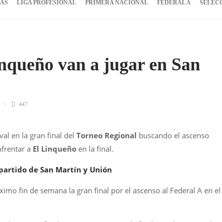
IAS
LIGA PROFESIONAL
PRIMERA NACIONAL
FEDERAL A
SELEC
nqueño van a jugar en San
447
val en la gran final del
Torneo Regional
buscando el ascenso
nfrentar a
El Linqueño
en la final.
 partido de San Martín y Unión
ximo fin de semana la gran final por el ascenso al Federal A en el