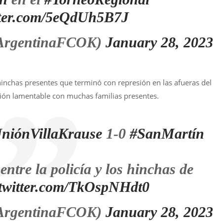
itter.com/5eQdUh5B7J
ArgentinaFCOK)
January 28, 2023
hinchas presentes que terminó con represión en las afueras del
ción lamentable con muchas familias presentes.
niónVillaKrause
1-0
#SanMartín
entre la policía y los hinchas de
.twitter.com/TkOspNHdt0
ArgentinaFCOK)
January 28, 2023