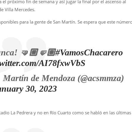
a el próximo fin de semana y así jugar la final por el ascenso al
de Villa Mercedes.
ponibles para la gente de San Martín. Se espera que este númer
unca! 🤜🏼🤛🏼
#VamosChacarero
twitter.com/AI78fxwVbS
n Martín de Mendoza (@acsmmza)
anuary 30, 2023
stadio La Pedrera y no en Río Cuarto como se habló en las últimas