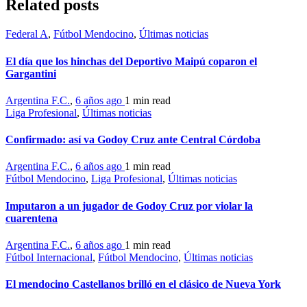
Related posts
Federal A
,
Fútbol Mendocino
,
Últimas noticias
El día que los hinchas del Deportivo Maipú coparon el
Gargantini
Argentina F.C.
,
6 años ago
1 min
read
Liga Profesional
,
Últimas noticias
Confirmado: así va Godoy Cruz ante Central Córdoba
Argentina F.C.
,
6 años ago
1 min
read
Fútbol Mendocino
,
Liga Profesional
,
Últimas noticias
Imputaron a un jugador de Godoy Cruz por violar la
cuarentena
Argentina F.C.
,
6 años ago
1 min
read
Fútbol Internacional
,
Fútbol Mendocino
,
Últimas noticias
El mendocino Castellanos brilló en el clásico de Nueva York