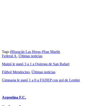
Tags
#Huracán Las Heras
#San Martín
Federal A
,
Últimas noticias
Maipú le ganó 3 a 1 a Quiroga de San Rafael
Fútbol Mendocino
,
Últimas noticias
Gimnasia le ganó 1 a 0 a FADEP con gol de Lentini
Argentina F.C.