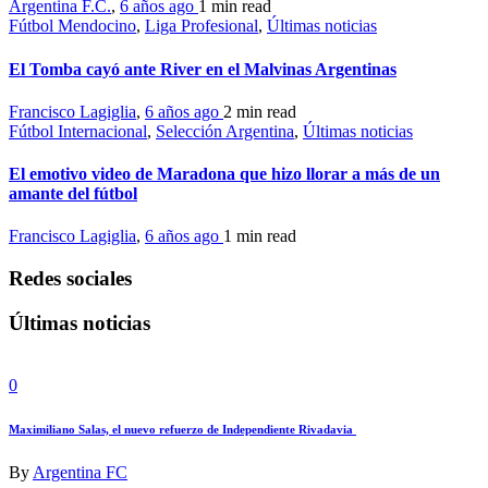
Argentina F.C.
,
6 años ago
1 min
read
Fútbol Mendocino
,
Liga Profesional
,
Últimas noticias
El Tomba cayó ante River en el Malvinas Argentinas
Francisco Lagiglia
,
6 años ago
2 min
read
Fútbol Internacional
,
Selección Argentina
,
Últimas noticias
El emotivo video de Maradona que hizo llorar a más de un
amante del fútbol
Francisco Lagiglia
,
6 años ago
1 min
read
Redes sociales
Últimas noticias
0
Maximiliano Salas, el nuevo refuerzo de Independiente Rivadavia
By
Argentina FC