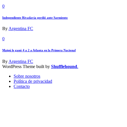
0
Independiente Rivadavia perdió ante Sarmiento
By
Argentina FC
0
Maipú le ganó 4 a 2 a Atlanta en la Primera Nacional
By
Argentina FC
WordPress Theme built by
Shufflehound
.
Sobre nosotros
Política de privacidad
Contacto