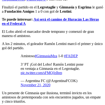
Finalizó el partido en el
Legrotaglie
y
Gimnasia y Esgrima
le ganó
a
Fundación Amigos
1 a 0 con gol de
Lentini
.
Te puede interesar:
Así será el camino de Huracán Las Heras
en el Federal A
El Lobo abrió el marcador desde temprano y comenzó de gran
manera el amistoso.
A los 2 minutos, el goleador Ramón Lentini marcó el primer y único
gol del partido.
Amistoso
#GimnasiaMza
1-0
#FADEP
3’ PT ¡Gol del Lobo! Ramón Lentini pone
en ventaja a Gimnasia en el Legrotaglie.
pic.twitter.com/sFMQJzIhrp
— Argentina FC (@ArgentinaFCOK)
November 21, 2020
Un presente de Gimnasia que ilusiona, terminó invicto en los
amistosos de pretemporada con seis encuentros jugados, un empate
y cinco triunfos.