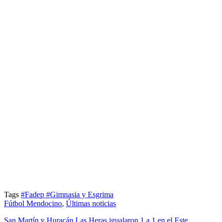
Tags
#Fadep
#Gimnasia y Esgrima
Fútbol Mendocino
,
Últimas noticias
San Martín y Huracán Las Heras igualaron 1 a 1 en el Este