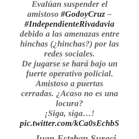
Evalúan suspender el
amistoso
#GodoyCruz
–
#IndependienteRivadavia
debido a las amenazas entre
hinchas (¿hinchas?) por las
redes sociales.
De jugarse se hará bajo un
fuerte operativo policial.
Amistoso a puertas
cerradas. ¿Acaso no es una
locura?
¡Siga, siga…!
pic.twitter.com/kCa0sEchbS
— Juan Esteban Suraci