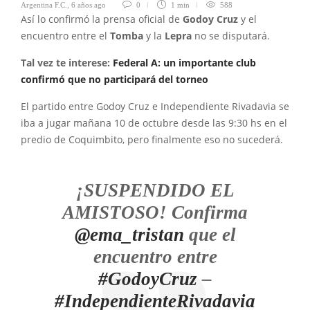
Argentina F.C.
,
6 años ago
0
1 min
588
Así lo confirmó la prensa oficial de
Godoy Cruz
y el
encuentro entre el
Tomba
y la
Lepra
no se disputará.
Tal vez te interese:
Federal A: un importante club
confirmó que no participará del torneo
El partido entre Godoy Cruz e Independiente Rivadavia se
iba a jugar mañana 10 de octubre desde las 9:30 hs en el
predio de Coquimbito, pero finalmente eso no sucederá.
¡SUSPENDIDO EL
AMISTOSO! Confirma
@ema_tristan
que el
encuentro entre
#GodoyCruz
–
#IndependienteRivadavia